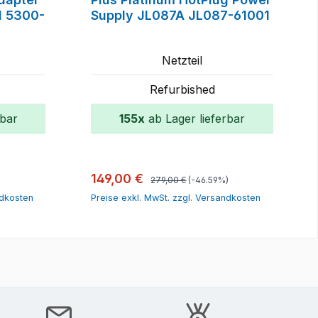
 5300-
Supply JL087A JL087-61001
Netzteil
Refurbished
rbar
155x
ab Lager lieferbar
orb
In den Warenkorb
Regulärer Preis:
Verkaufspreis:
149,00 €
279,00 €
(-46.59%)
ndkosten
Preise exkl. MwSt. zzgl. Versandkosten