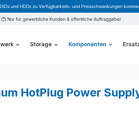
SSDs und HDDs zu Verfügbarkeits- und Preisschwankungen kommen. Für
Nur für gewerbliche Kunden & öffentliche Auftraggeber
zwerk
Storage
Komponenten
Ersatz
inum HotPlug Power Supp