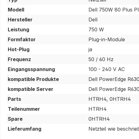
Modell
Dell 750W 80 Plus P
Hersteller
Dell
Leistung
750 W
Formfaktor
Plug-in-Module
Hot-Plug
ja
Frequenz
50 / 60 Hz
Eingangsspannung
100 - 240 V AC
kompatible Produkte
Dell PowerEdge R63
kompatible Server
Dell PowerEdge R630
Parts
HTRH4, 0HTRH4
Teilenummer
HTRH4
Spare
0HTRH4
Lieferumfang
Netzteil wie beschri