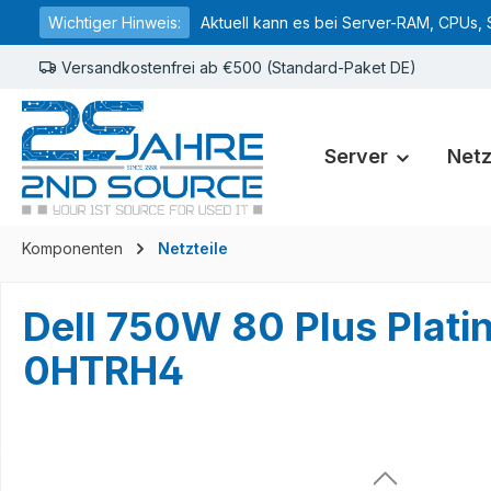
Wichtiger Hinweis:
Aktuell kann es bei Server-RAM, CPUs, 
springen
Zur Hauptnavigation springen
Versandkostenfrei ab €500 (Standard-Paket DE)
Server
Net
Komponenten
Netzteile
Dell 750W 80 Plus Plat
0HTRH4