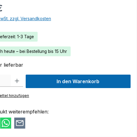
€
MwSt. zzgl. Versandkosten
eferzeit: 1-3 Tage
 heute – bei Bestellung bis 15 Uhr
 lieferbar
 Gib den gewünschten Wert ein oder benutze die Schaltflächen um die Anzah
In den Warenkorb
ttel hinzufügen
ukt weiterempfehlen: