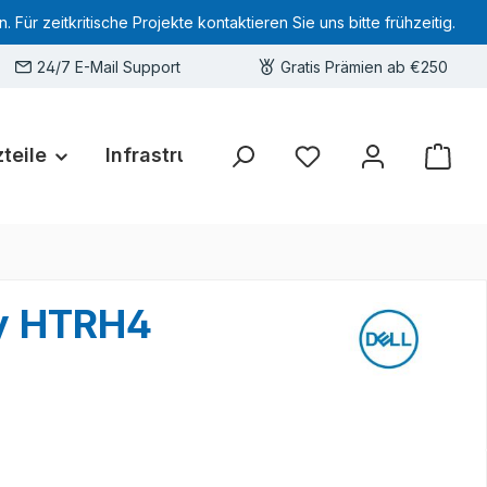
 zeitkritische Projekte kontaktieren Sie uns bitte frühzeitig.
24/7 E-Mail Support
Gratis Prämien ab €250
teile
Infrastruktur
Hardware-Deals
Sie haben 0 Produkte 
ly HTRH4