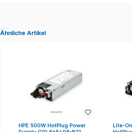
Ähnliche Artikel
Produktgalerie überspringen
HPE 500W HotPlug Power
Lite-O
Supply G10 865408-B21
HotPlu