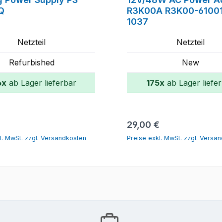
Q
R3K00A R3K00-61001
1037
Netzteil
Netzteil
Refurbished
New
6x
ab Lager lieferbar
175x
ab Lager liefe
In den Warenkorb
In den Warenk
r Preis:
Regulärer Preis:
€
29,00 €
l. MwSt. zzgl. Versandkosten
Preise exkl. MwSt. zzgl. Versa