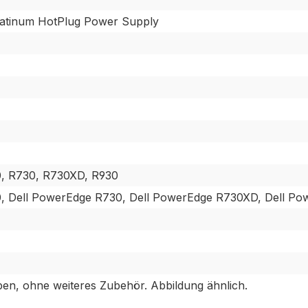
latinum HotPlug Power Supply
0, R730, R730XD, R930
, Dell PowerEdge R730, Dell PowerEdge R730XD, Dell P
eben, ohne weiteres Zubehör. Abbildung ähnlich.