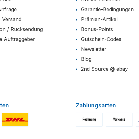
Anfrage
Garantie-Bedingungen
& Versand
Prämien-Artikel
ion / Rücksendung
Bonus-Points
he Auftraggeber
Gutschein-Codes
Newsletter
Blog
2nd Source @ ebay
ten
Zahlungsarten
niertes Bild 1
Benutzerdefiniertes Bild 2
Benutzerdefiniertes Bild 1
Benutzerdefini
B