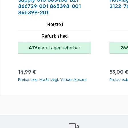
866729-001 865398-001
2122-7
865399-201
Netzteil
Refurbished
476x
ab Lager lieferbar
26
In den Warenkorb
Regulärer Preis:
Reguläre
14,99 €
59,00 
Preise exkl. MwSt. zzgl. Versandkosten
Preise exk