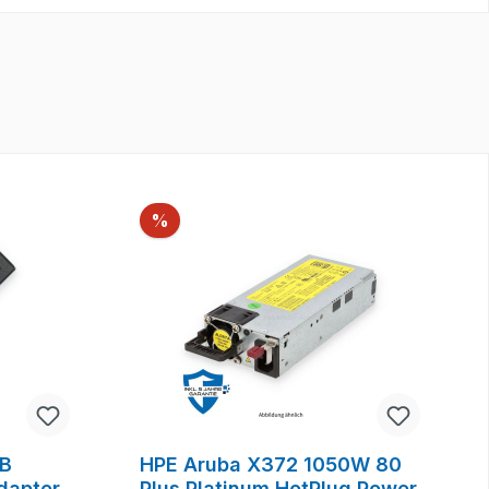
Rabatt
%
2B
HPE Aruba X372 1050W 80
dapter
Plus Platinum HotPlug Power