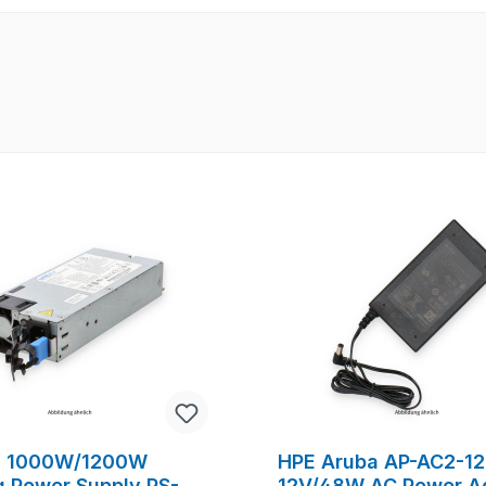
n 1000W/1200W
HPE Aruba AP-AC2-1
g Power Supply PS-
12V/48W AC Power A