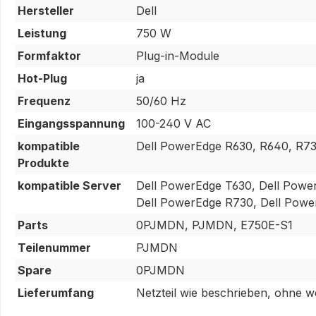
Hersteller
Dell
Leistung
750 W
Formfaktor
Plug-in-Module
Hot-Plug
ja
Frequenz
50/60 Hz
Eingangsspannung
100-240 V AC
kompatible
Dell PowerEdge R630, R640, R7
Produkte
kompatible Server
Dell PowerEdge T630, Dell Powe
Dell PowerEdge R730, Dell Pow
Parts
0PJMDN, PJMDN, E750E-S1
Teilenummer
PJMDN
Spare
0PJMDN
Lieferumfang
Netzteil wie beschrieben, ohne w