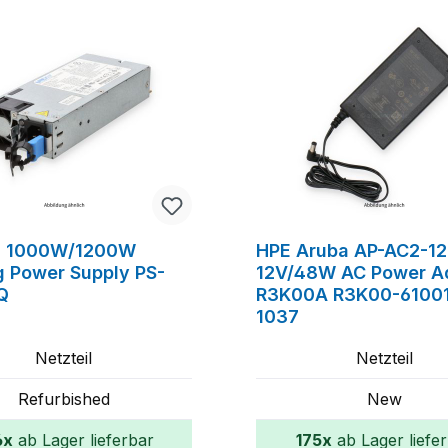
n 1000W/1200W
HPE Aruba AP-AC2-1
g Power Supply PS-
12V/48W AC Power A
Q
R3K00A R3K00-61001
1037
Netzteil
Netzteil
Refurbished
New
6x
ab Lager lieferbar
175x
ab Lager liefe