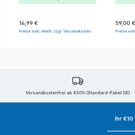
In den Warenkorb
Regulärer Preis:
Reguläre
14,99 €
59,00 
Preise exkl. MwSt. zzgl. Versandkosten
Preise exk
Versandkostenfrei ab €500 (Standard-Paket DE)
Ihr €10