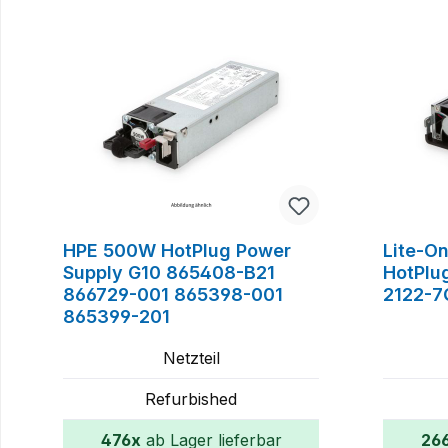
HPE 500W HotPlug Power
Lite-O
Supply G10 865408-B21
HotPlu
866729-001 865398-001
2122-7
865399-201
Netzteil
Refurbished
476x
ab Lager lieferbar
26