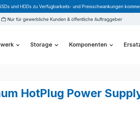
SSDs und HDDs zu Verfügbarkeits- und Preisschwankungen kommen. Für
Nur für gewerbliche Kunden & öffentliche Auftraggeber
zwerk
Storage
Komponenten
Ersatz
inum HotPlug Power Supp