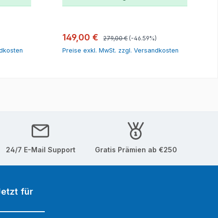
orb
In den Warenkorb
Regulärer Preis:
Verkaufspreis:
149,00 €
279,00 €
(-46.59%)
ndkosten
Preise exkl. MwSt. zzgl. Versandkosten
24/7 E-Mail Support
Gratis Prämien ab €250
etzt für