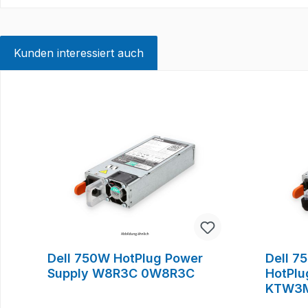
Kunden interessiert auch
Produktgalerie überspringen
Dell 750W HotPlug Power
Dell 7
Supply W8R3C 0W8R3C
HotPlu
KTW3