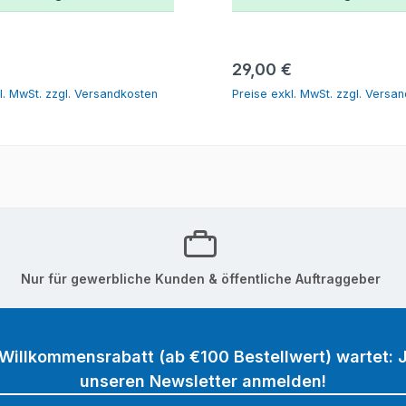
In den Warenkorb
In den Warenk
r Preis:
Regulärer Preis:
€
29,00 €
l. MwSt. zzgl. Versandkosten
Preise exkl. MwSt. zzgl. Versa
Nur für gewerbliche Kunden & öffentliche Auftraggeber
 Willkommensrabatt (ab €100 Bestellwert) wartet: J
unseren Newsletter anmelden!