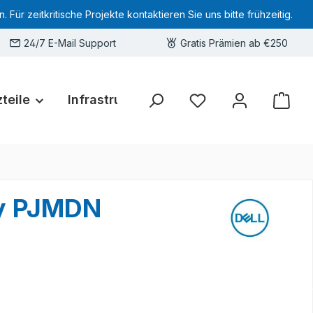
 zeitkritische Projekte kontaktieren Sie uns bitte frühzeitig.
24/7 E-Mail Support
Gratis Prämien ab €250
teile
Infrastruktur
Hardware-Deals
Sie haben 0 Produkte 
ly PJMDN