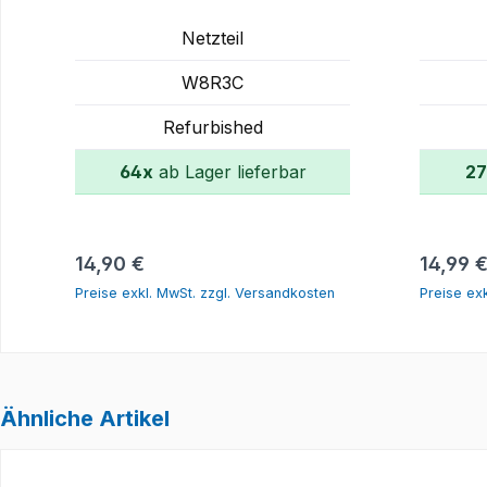
Netzteil
W8R3C
Refurbished
64x
ab Lager lieferbar
27
In den Warenkorb
Regulärer Preis:
Regulär
14,90 €
14,99 
Preise exkl. MwSt. zzgl. Versandkosten
Preise ex
Ähnliche Artikel
Produktgalerie überspringen