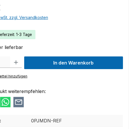
€
MwSt. zzgl. Versandkosten
eferzeit: 1-3 Tage
r lieferbar
 Gib den gewünschten Wert ein oder benutze die Schaltflächen um die Anzah
In den Warenkorb
ttel hinzufügen
ukt weiterempfehlen:
:
0PJMDN-REF