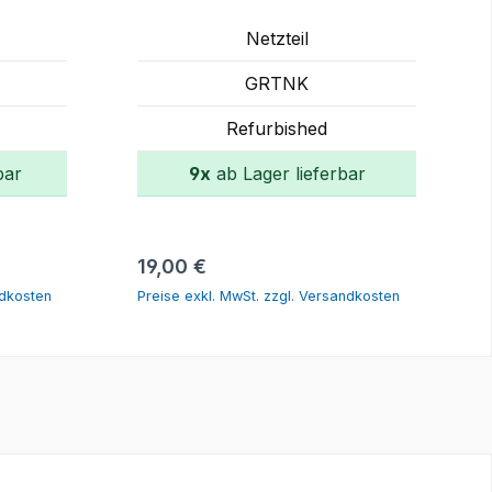
Netzteil
GRTNK
Refurbished
bar
9x
ab Lager lieferbar
rb
In den Warenkorb
Regulärer Preis:
19,00 €
ndkosten
Preise exkl. MwSt. zzgl. Versandkosten