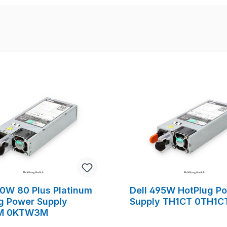
50W 80 Plus Platinum
Dell 495W HotPlug P
g Power Supply
Supply TH1CT 0TH1C
M 0KTW3M