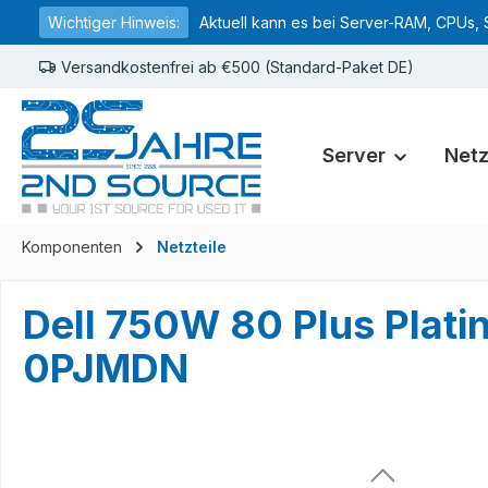
Wichtiger Hinweis:
Aktuell kann es bei Server-RAM, CPUs, 
springen
Zur Hauptnavigation springen
Versandkostenfrei ab €500 (Standard-Paket DE)
Server
Net
Komponenten
Netzteile
Dell 750W 80 Plus Plat
0PJMDN