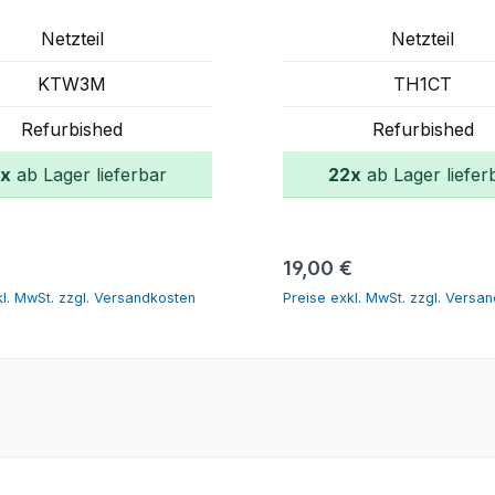
Netzteil
Netzteil
KTW3M
TH1CT
Refurbished
Refurbished
x
ab Lager lieferbar
22x
ab Lager liefer
In den Warenkorb
In den Warenko
er Preis:
Regulärer Preis:
€
19,00 €
kl. MwSt. zzgl. Versandkosten
Preise exkl. MwSt. zzgl. Versa