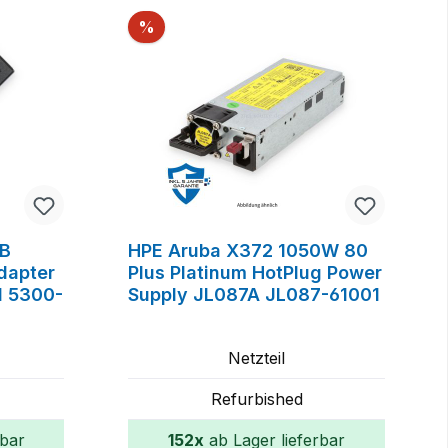
Rabatt
%
2B
HPE Aruba X372 1050W 80
dapter
Plus Platinum HotPlug Power
 5300-
Supply JL087A JL087-61001
Netzteil
Refurbished
rbar
152x
ab Lager lieferbar