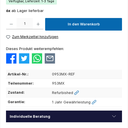
Verfügbar, Lieferzeit: 1-3 Tage
6x
ab Lager lieferbar
Produkt Anzahl: Gib den gewünschten Wert ein oder benutze die Schaltflächen um die Anza
In den Warenkorb
Zum Merkzettel hinzufügen
Dieses Produkt weiterempfehlen:
Artikel-Nr.:
0953MX-REF
Teilenummer:
953MX
Zustand:
Refurbished
Garantie:
1 Jahr Gewährleistung
Individuelle Beratung