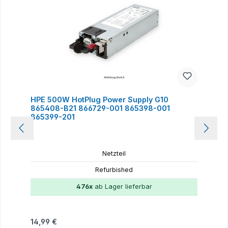
HPE 500W HotPlug Power Supply G10
865408-B21 866729-001 865398-001
865399-201
Netzteil
Refurbished
476x
ab Lager lieferbar
Regulärer Preis:
14,99 €