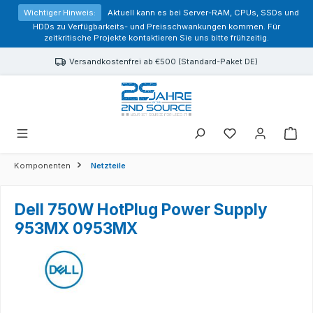
alt springen
Wichtiger Hinweis:
Aktuell kann es bei Server-RAM, CPUs, SSDs und
HDDs zu Verfügbarkeits- und Preisschwankungen kommen. Für
zeitkritische Projekte kontaktieren Sie uns bitte frühzeitig.
Versandkostenfrei ab €500 (Standard-Paket DE)
Sie haben 0 Prod
Komponenten
Netzteile
Dell 750W HotPlug Power Supply
953MX 0953MX