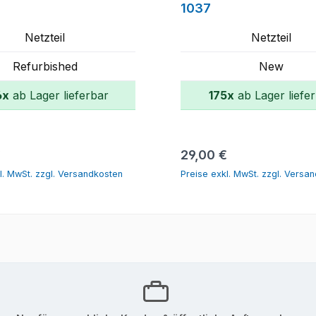
1037
Netzteil
Netzteil
Refurbished
New
6x
ab Lager lieferbar
175x
ab Lager liefe
In den Warenkorb
In den Warenk
r Preis:
Regulärer Preis:
€
29,00 €
l. MwSt. zzgl. Versandkosten
Preise exkl. MwSt. zzgl. Versa