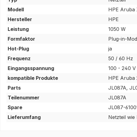
Modell
HPE Aruba 
Hersteller
HPE
Leistung
1050 W
Formfaktor
Plug-in-Mod
Hot-Plug
ja
Frequenz
50 / 60 Hz
Eingangsspannung
100 - 240 V
kompatible Produkte
HPE Aruba 
Parts
JL087A, JL
Teilenummer
JL087A
Spare
JL087-6100
Lieferumfang
Netzteil wie