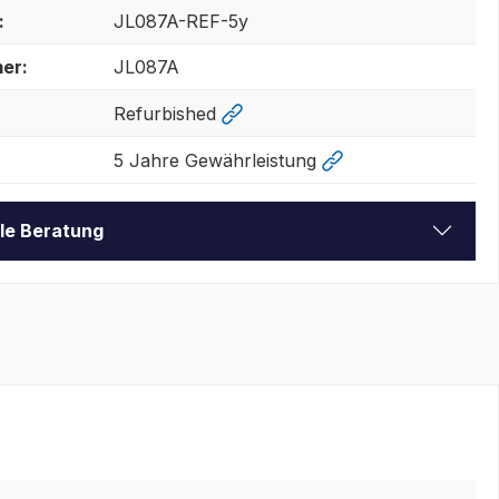
:
JL087A-REF-5y
er:
JL087A
Refurbished
5 Jahre Gewährleistung
lle Beratung