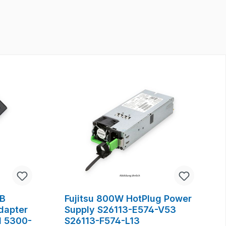
2B
Fujitsu 800W HotPlug Power
dapter
Supply S26113-E574-V53
 5300-
S26113-F574-L13