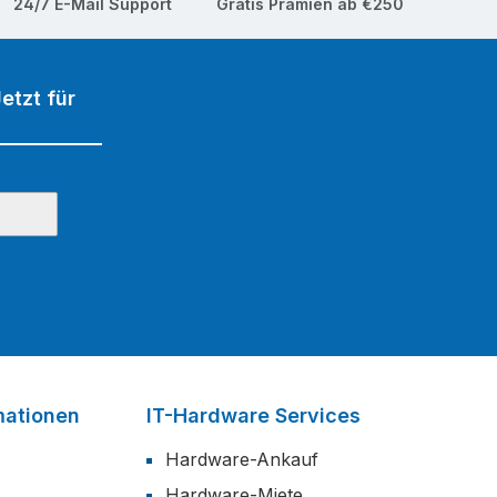
24/7 E-Mail Support
Gratis Prämien ab €250
etzt für
mationen
IT-Hardware Services
Hardware-Ankauf
Hardware-Miete