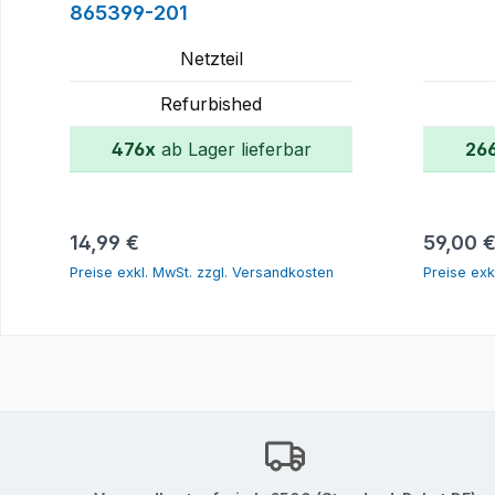
865399-201
Netzteil
Refurbished
476x
ab Lager lieferbar
26
In den Warenkorb
Regulärer Preis:
Reguläre
14,99 €
59,00 
Preise exkl. MwSt. zzgl. Versandkosten
Preise exk