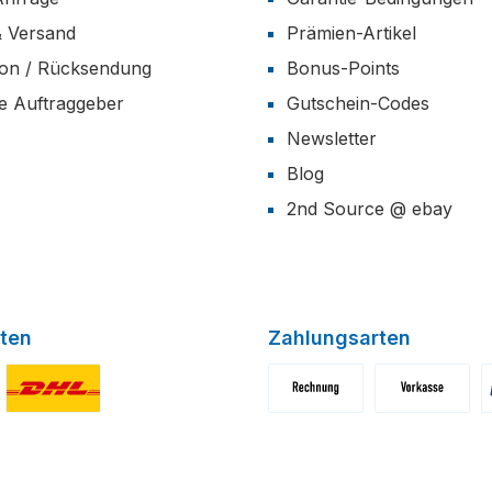
& Versand
Prämien-Artikel
ion / Rücksendung
Bonus-Points
he Auftraggeber
Gutschein-Codes
Newsletter
Blog
2nd Source @ ebay
ten
Zahlungsarten
niertes Bild 1
Benutzerdefiniertes Bild 2
Benutzerdefiniertes Bild 1
Benutzerdefini
B