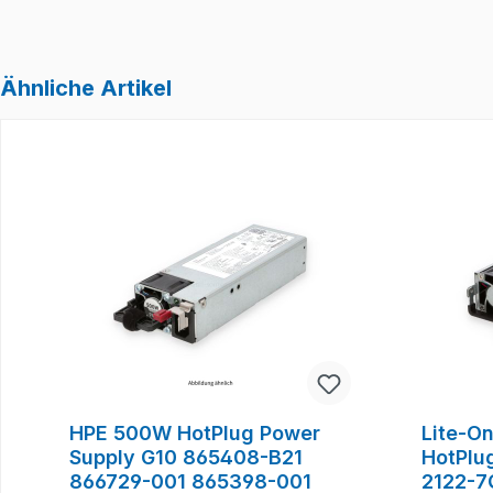
Ähnliche Artikel
Produktgalerie überspringen
HPE 500W HotPlug Power
Lite-O
Supply G10 865408-B21
HotPlu
866729-001 865398-001
2122-7