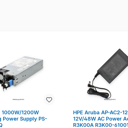
n 1000W/1200W
HPE Aruba AP-AC2-1
g Power Supply PS-
12V/48W AC Power A
Q
R3K00A R3K00-61001