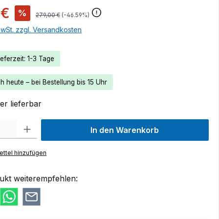
 €
%
279,00 €
(-46.59%)
MwSt. zzgl. Versandkosten
eferzeit: 1-3 Tage
 heute – bei Bestellung bis 15 Uhr
r lieferbar
 Gib den gewünschten Wert ein oder benutze die Schaltflächen um die Anzah
In den Warenkorb
ttel hinzufügen
ukt weiterempfehlen: