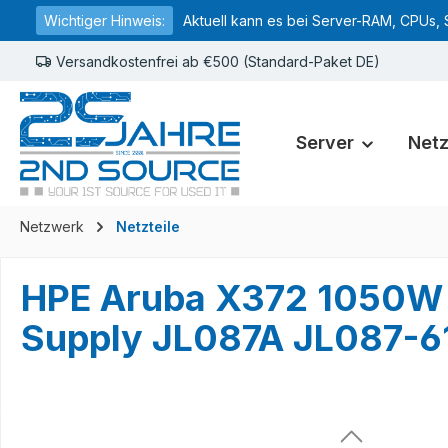
Wichtiger Hinweis:
Aktuell kann es bei Server-RAM, CPUs, 
springen
Zur Hauptnavigation springen
Versandkostenfrei ab €500 (Standard-Paket DE)
Server
Net
Netzwerk
Netzteile
HPE Aruba X372 1050W 
Supply JL087A JL087-6