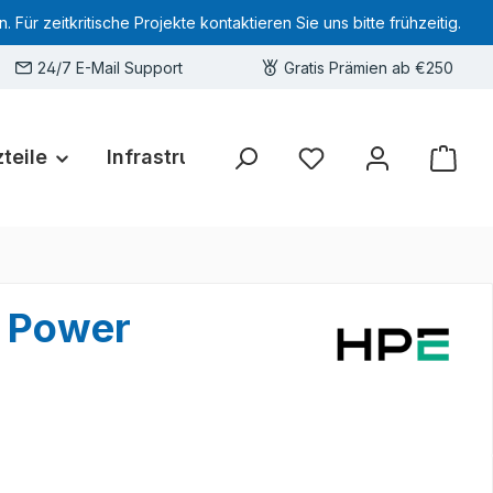
 zeitkritische Projekte kontaktieren Sie uns bitte frühzeitig.
24/7 E-Mail Support
Gratis Prämien ab €250
teile
Infrastruktur
Hardware-Deals
Sie haben 0 Produkte 
g Power