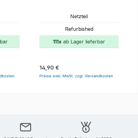
Netzteil
Refurbished
rbar
111x
ab Lager lieferbar
orb
In den Warenkorb
Regulärer Preis:
14,90 €
ndkosten
Preise exkl. MwSt. zzgl. Versandkosten