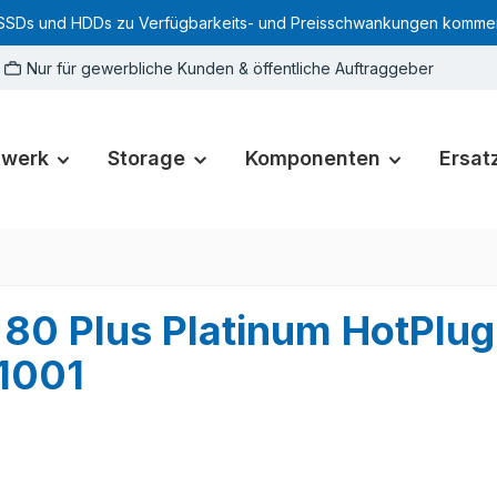
SSDs und HDDs zu Verfügbarkeits- und Preisschwankungen kommen. Für
Nur für gewerbliche Kunden & öffentliche Auftraggeber
zwerk
Storage
Komponenten
Ersatz
80 Plus Platinum HotPlu
1001