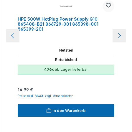
HPE 500W HotPlug Power Supply G10
865408-B21 866729-001 865398-001
865399-201
Netzteil
Refurbished
476x
ab Lager lieferbar
Regulärer Preis:
14,99 €
Preise exkl. MwSt. zzgl. Versandkosten
In den Warenkorb