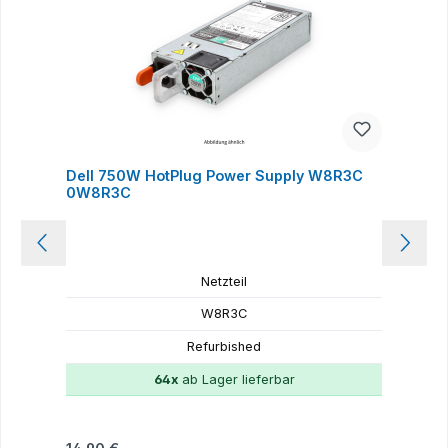
Dell 750W HotPlug Power Supply W8R3C
D
0W8R3C
Netzteil
W8R3C
Refurbished
64x
ab Lager lieferbar
Regulärer Preis:
R