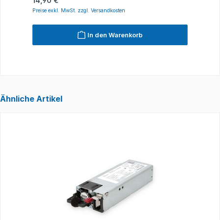
14,90 €
1
Preise exkl. MwSt. zzgl. Versandkosten
P
In den Warenkorb
Ähnliche Artikel
Produktgalerie überspringen