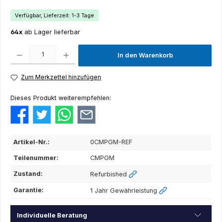
Verfügbar, Lieferzeit: 1-3 Tage
64x
ab Lager lieferbar
Produkt Anzahl: Gib den gewünschten Wert ein oder benutze die Schaltflächen um die Anza
In den Warenkorb
Zum Merkzettel hinzufügen
Dieses Produkt weiterempfehlen:
Artikel-Nr.:
0CMPGM-REF
Teilenummer:
CMPGM
Zustand:
Refurbished
Garantie:
1 Jahr Gewährleistung
Individuelle Beratung