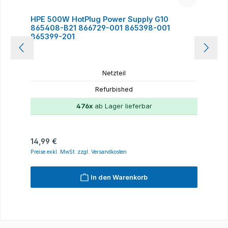
HPE 500W HotPlug Power Supply G10
865408-B21 866729-001 865398-001
865399-201
Netzteil
Refurbished
476x
ab Lager lieferbar
Regulärer Preis:
14,99 €
Preise exkl. MwSt. zzgl. Versandkosten
In den Warenkorb