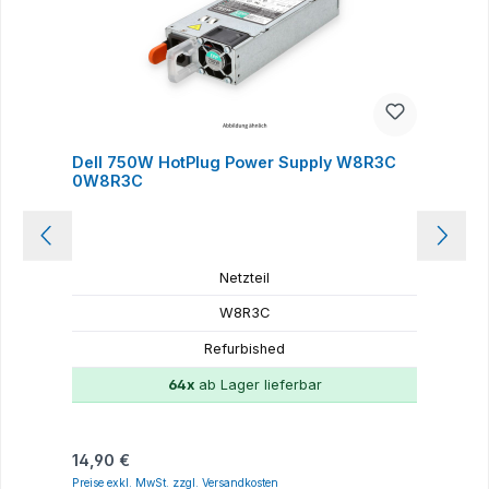
Dell 750W HotPlug Power Supply W8R3C
D
0W8R3C
Netzteil
W8R3C
Refurbished
64x
ab Lager lieferbar
Regulärer Preis:
R
14,90 €
1
Preise exkl. MwSt. zzgl. Versandkosten
P