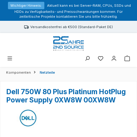
alt springen
Wichtiger Hinweis:
Aktuell kann es bei Server-RAM, CPUs, SSDs und
HDDs zu Verfügbarkeits- und Preisschwankungen kommen. Für
zeitkritische Projekte kontaktieren Sie uns bitte frühzeitig.
Versandkostenfrei ab €500 (Standard-Paket DE)
Sie haben 0 Prod
Komponenten
Netzteile
Dell 750W 80 Plus Platinum HotPlug
Power Supply 0XW8W 00XW8W