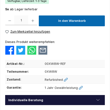
Verfügbar, Lieferzeit: 1-3 Tage
5x
ab Lager lieferbar
Produkt Anzahl: Gib den gewünschten Wert ein oder benutze die Schaltflächen um die Anza
In den Warenkorb
Zum Merkzettel hinzufügen
Dieses Produkt weiterempfehlen:
Artikel-Nr.:
00XW8W-REF
Teilenummer:
0XW8W
Zustand:
Refurbished
Garantie:
1 Jahr Gewährleistung
Individuelle Beratung