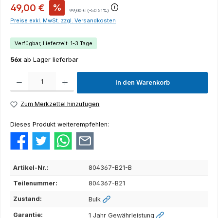
49,00 €
%
99,00 €
(-50.51%)
Preise exkl. MwSt. zzgl. Versandkosten
Verfügbar, Lieferzeit: 1-3 Tage
56x
ab Lager lieferbar
Produkt Anzahl: Gib den gewünschten Wert ein oder benutze die Schaltflächen um die Anza
In den Warenkorb
Zum Merkzettel hinzufügen
Dieses Produkt weiterempfehlen:
Artikel-Nr.:
804367-B21-B
Teilenummer:
804367-B21
Zustand:
Bulk
Garantie:
1 Jahr Gewährleistung