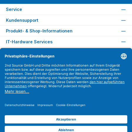
Service
Kundensupport
Produkt- & Shop-Informationen
IT-Hardware Services
Rechtliches
Versandarten
Zahlungsarten
Sicher Einkaufen
Find us on
Instagram
YouTube
WhatsApp
LinkedIn
Xing
Alle Preise exkl. gesetzl. Mehrwertsteuer zzgl.
Versandkosten
.