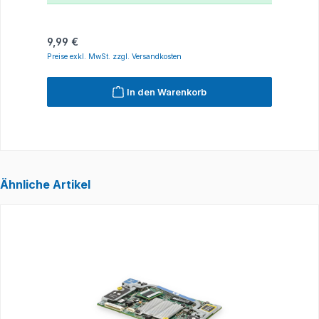
Regulärer Preis:
R
9,99 €
2
Preise exkl. MwSt. zzgl. Versandkosten
P
In den Warenkorb
Ähnliche Artikel
Produktgalerie überspringen