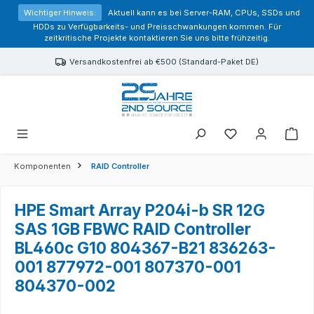
alt springen
Wichtiger Hinweis:
Aktuell kann es bei Server-RAM, CPUs, SSDs und
HDDs zu Verfügbarkeits- und Preisschwankungen kommen. Für
zeitkritische Projekte kontaktieren Sie uns bitte frühzeitig.
Versandkostenfrei ab €500 (Standard-Paket DE)
Sie haben 0 Prod
Komponenten
RAID Controller
HPE Smart Array P204i-b SR 12G
SAS 1GB FBWC RAID Controller
BL460c G10 804367-B21 836263-
001 877972-001 807370-001
804370-002