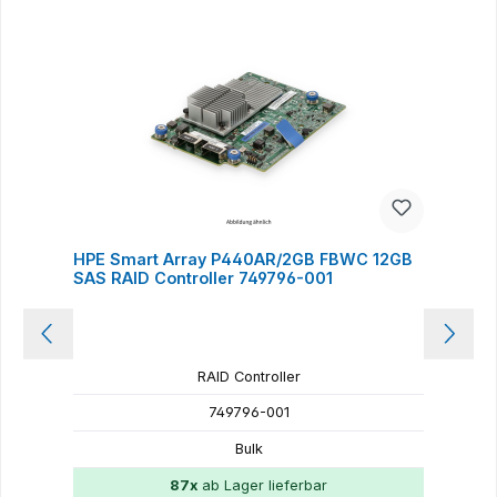
HPE Smart Array P440AR/2GB FBWC 12GB
H
SAS RAID Controller 749796-001
F
RAID Controller
749796-001
Bulk
87x
ab Lager lieferbar