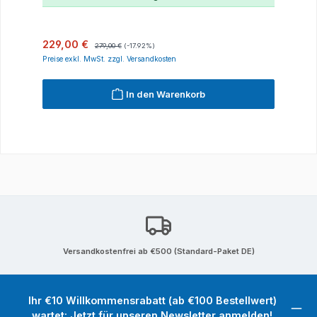
Verkaufspreis:
Regulärer Preis:
229,00 €
279,00 €
(-17.92%)
Preise exkl. MwSt. zzgl. Versandkosten
In den Warenkorb
Versandkostenfrei ab €500 (Standard-Paket DE)
Ihr €10 Willkommensrabatt (ab €100 Bestellwert)
wartet: Jetzt für unseren Newsletter anmelden!