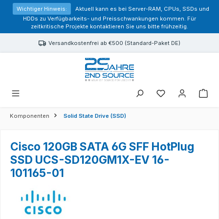
alt springen
Wichtiger Hinweis:
Aktuell kann es bei Server-RAM, CPUs, SSDs und
HDDs zu Verfügbarkeits- und Preisschwankungen kommen. Für
zeitkritische Projekte kontaktieren Sie uns bitte frühzeitig.
Versandkostenfrei ab €500 (Standard-Paket DE)
Sie haben 0 Prod
Komponenten
Solid State Drive (SSD)
Cisco 120GB SATA 6G SFF HotPlug
SSD UCS-SD120GM1X-EV 16-
101165-01