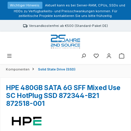
alt springen
Wichtiger Hinweis:
Aktuell kann es bei Server-RAM, CPUs, SSDs und
HDDs zu Verfügbarkeits- und Preisschwankungen kommen. Für
zeitkritische Projekte kontaktieren Sie uns bitte frühzeitig.
Versandkostenfrei ab €500 (Standard-Paket DE)
Sie haben 0 Prod
Komponenten
Solid State Drive (SSD)
HPE 480GB SATA 6G SFF Mixed Use
SC HotPlug SSD 872344-B21
872518-001