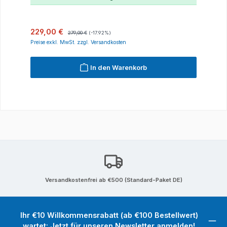
Verkaufspreis:
Regulärer Preis:
229,00 €
279,00 €
(-17.92%)
Preise exkl. MwSt. zzgl. Versandkosten
In den Warenkorb
Versandkostenfrei ab €500 (Standard-Paket DE)
Ihr €10 Willkommensrabatt (ab €100 Bestellwert)
wartet: Jetzt für unseren Newsletter anmelden!