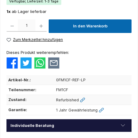
Verfügbar, Lieferzeit: 1-3 Tage
1x
ab Lager lieferbar
Produkt Anzahl: Gib den gewünschten Wert ein oder benutze die Schaltflächen um die Anza
In den Warenkorb
Zum Merkzettel hinzufügen
Dieses Produkt weiterempfehlen:
Artikel-Nr.:
0FM1CF-REF-LP
Teilenummer:
FM1CF
Zustand:
Refurbished
Garantie:
1 Jahr Gewährleistung
Individuelle Beratung