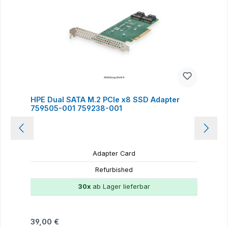
HPE Dual SATA M.2 PCIe x8 SSD Adapter
759505-001 759238-001
Adapter Card
Refurbished
30x
ab Lager lieferbar
Regulärer Preis:
39,00 €