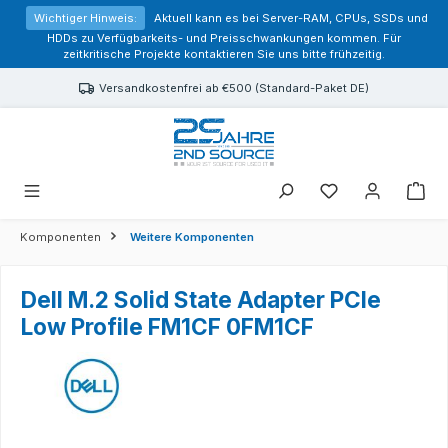
alt springen
Wichtiger Hinweis:
Aktuell kann es bei Server-RAM, CPUs, SSDs und
HDDs zu Verfügbarkeits- und Preisschwankungen kommen. Für
zeitkritische Projekte kontaktieren Sie uns bitte frühzeitig.
Versandkostenfrei ab €500 (Standard-Paket DE)
Sie haben 0 Prod
Komponenten
Weitere Komponenten
Dell M.2 Solid State Adapter PCIe
Low Profile FM1CF 0FM1CF