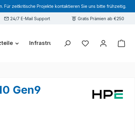
 zeitkritische Projekte kontaktieren Sie uns bitte frühzeitig.
24/7 E-Mail Support
Gratis Prämien ab €250
teile
Infrastruktur
Hardware-Deals
Sie haben 0 Produkte 
10 Gen9
1