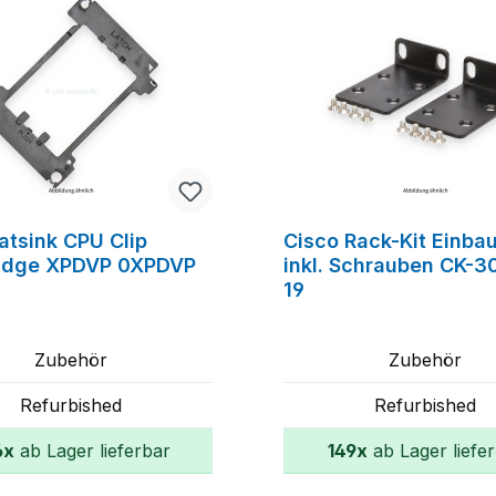
atsink CPU Clip
Cisco Rack-Kit Einba
Edge XPDVP 0XPDVP
inkl. Schrauben CK-
19
Zubehör
Zubehör
Refurbished
Refurbished
6x
ab Lager lieferbar
149x
ab Lager liefe