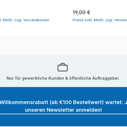
In den Warenkorb
In den Warenk
r Preis:
Regulärer Preis:
19,00 €
l. MwSt. zzgl. Versandkosten
Preise exkl. MwSt. zzgl. Versa
Nur für gewerbliche Kunden & öffentliche Auftraggeber
 Willkommensrabatt (ab €100 Bestellwert) wartet: J
unseren Newsletter anmelden!