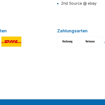
2nd Source @ ebay
ten
Zahlungsarten
niertes Bild 1
Benutzerdefiniertes Bild 2
Benutzerdefiniertes Bild 1
Benutzerdefini
B