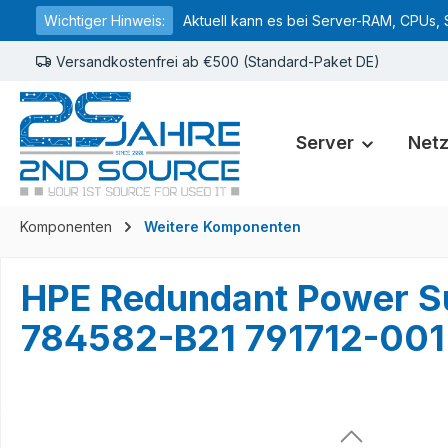
Wichtiger Hinweis:
Aktuell kann es bei Server-RAM, CPUs, 
springen
Zur Hauptnavigation springen
Versandkostenfrei ab €500 (Standard-Paket DE)
Server
Net
Komponenten
Weitere Komponenten
HPE Redundant Power S
784582-B21 791712-00