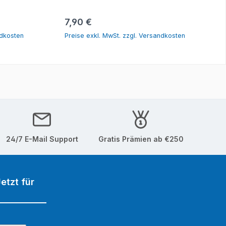
orb
In den Warenkorb
Regulärer Preis:
7,90 €
ndkosten
Preise exkl. MwSt. zzgl. Versandkosten
24/7 E-Mail Support
Gratis Prämien ab €250
etzt für