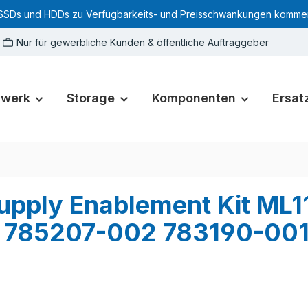
SSDs und HDDs zu Verfügbarkeits- und Preisschwankungen kommen. Für
Nur für gewerbliche Kunden & öffentliche Auftraggeber
zwerk
Storage
Komponenten
Ersatz
upply Enablement Kit ML1
1 785207-002 783190-00