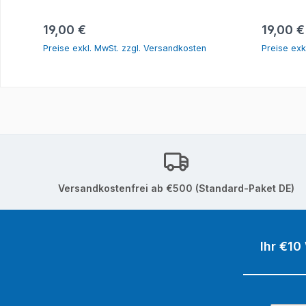
In den Warenkorb
Regulärer Preis:
Reguläre
19,00 €
19,00 €
Preise exkl. MwSt. zzgl. Versandkosten
Preise exk
Versandkostenfrei ab €500 (Standard-Paket DE)
Ihr €10