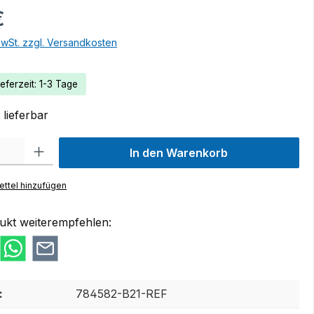
€
MwSt. zzgl. Versandkosten
eferzeit: 1-3 Tage
lieferbar
 Gib den gewünschten Wert ein oder benutze die Schaltflächen um die Anzah
In den Warenkorb
ttel hinzufügen
ukt weiterempfehlen:
:
784582-B21-REF