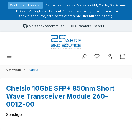
alt springen
Wichtiger Hinweis:
Aktuell kann es bei Server-RAM, CPUs, SSDs und
HDDs zu Verfügbarkeits- und Preisschwankungen kommen. Für
zeitkritische Projekte kontaktieren Sie uns bitte frühzeitig.
Versandkostenfrei ab €500 (Standard-Paket DE)
Sie haben 0 Prod
Netzwerk
GBIC
Chelsio 10GbE SFP+ 850nm Short
Wave Transceiver Module 260-
0012-00
Sonstige