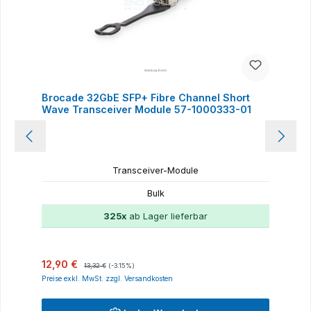
Brocade 32GbE SFP+ Fibre Channel Short
Wave Transceiver Module 57-1000333-01
Transceiver-Module
Bulk
325x
ab Lager lieferbar
Verkaufspreis:
Regulärer Preis:
12,90 €
13,32 €
(-3.15%)
Preise exkl. MwSt. zzgl. Versandkosten