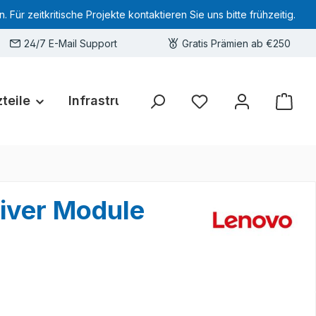
 zeitkritische Projekte kontaktieren Sie uns bitte frühzeitig.
24/7 E-Mail Support
Gratis Prämien ab €250
teile
Infrastruktur
Hardware-Deals
Sie haben 0 Produkte 
iver Module