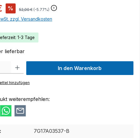
€
%
52,00 €
(-5.77%)
MwSt. zzgl. Versandkosten
eferzeit: 1-3 Tage
r lieferbar
 Gib den gewünschten Wert ein oder benutze die Schaltflächen um die Anzah
In den Warenkorb
ttel hinzufügen
ukt weiterempfehlen:
:
7G17A03537-B