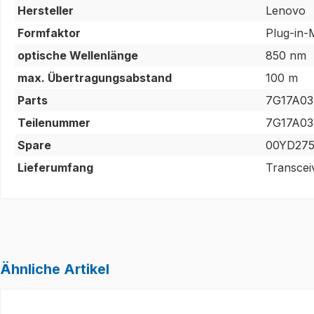
Hersteller
Lenovo
Formfaktor
Plug-in-
optische Wellenlänge
850 nm
max. Übertragungsabstand
100 m
Parts
7G17A03
Teilenummer
7G17A03
Spare
00YD27
Lieferumfang
Transcei
Ähnliche Artikel
Produktgalerie überspringen