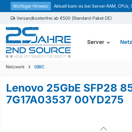
Wichtiger Hinweis:
Aktuell kann es bei Server-RAM, CPUs, 
springen
Zur Hauptnavigation springen
Versandkostenfrei ab €500 (Standard-Paket DE)
Server
Net
Netzwerk
GBIC
Lenovo 25GbE SFP28 85
7G17A03537 00YD275