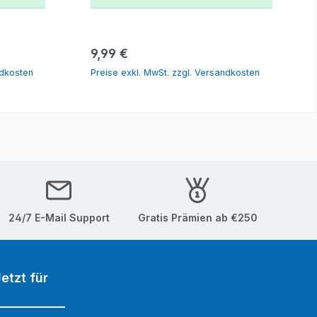
orb
In den Warenkorb
Regulärer Preis:
9,99 €
ndkosten
Preise exkl. MwSt. zzgl. Versandkosten
24/7 E-Mail Support
Gratis Prämien ab €250
etzt für