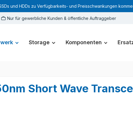
SSDs und HDDs zu Verfügbarkeits- und Preisschwankungen kommen. Für
Nur für gewerbliche Kunden & öffentliche Auftraggeber
zwerk
Storage
Komponenten
Ersatz
0nm Short Wave Transce