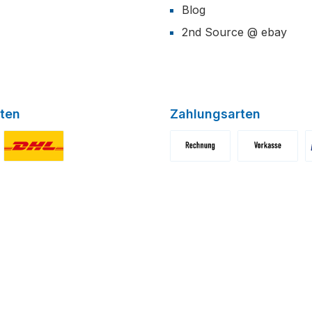
Blog
2nd Source @ ebay
ten
Zahlungsarten
niertes Bild 1
Benutzerdefiniertes Bild 2
Benutzerdefiniertes Bild 1
Benutzerdefini
B