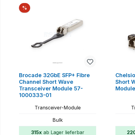
Rabatt
%
Brocade 32GbE SFP+ Fibre
Chelsi
Channel Short Wave
Short 
Transceiver Module 57-
Module
1000333-01
Transceiver-Module
T
Bulk
315x
ab Lager lieferbar
22