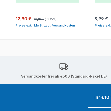
In den Warenkorb
Regulärer Preis:
Verkaufspreis:
Reguläre
12,90 €
9,99 €
13,32 €
(-3.15%)
Preise exkl. MwSt. zzgl. Versandkosten
Preise exk
Versandkostenfrei ab €500 (Standard-Paket DE)
Ihr €10