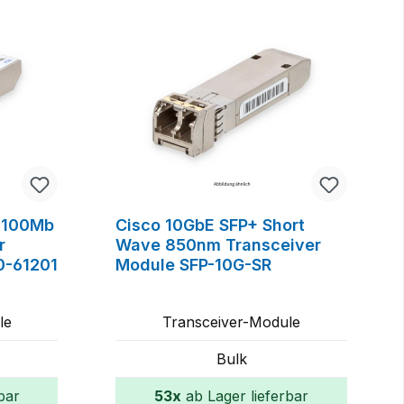
 100Mb
Cisco 10GbE SFP+ Short
r
Wave 850nm Transceiver
0-61201
Module SFP-10G-SR
le
Transceiver-Module
Bulk
bar
53x
ab Lager lieferbar