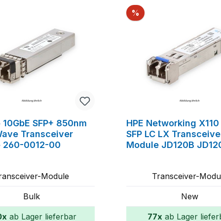
Rabatt
%
o 10GbE SFP+ 850nm
HPE Networking X110
Wave Transceiver
SFP LC LX Transceive
 260-0012-00
Module JD120B JD12
ransceiver-Module
Transceiver-Modu
Bulk
New
0x
ab Lager lieferbar
77x
ab Lager liefer