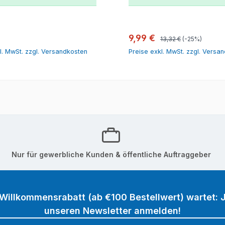
In den Warenkorb
In den Warenk
Regulärer Preis:
r Preis:
Verkaufspreis:
9,99 €
13,32 €
(-25%)
l. MwSt. zzgl. Versandkosten
Preise exkl. MwSt. zzgl. Versa
Nur für gewerbliche Kunden & öffentliche Auftraggeber
 Willkommensrabatt (ab €100 Bestellwert) wartet: J
unseren Newsletter anmelden!