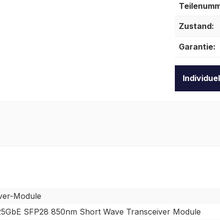
Teilenumm
Zustand:
Garantie:
Individue
ver-Module
25GbE SFP28 850nm Short Wave Transceiver Module