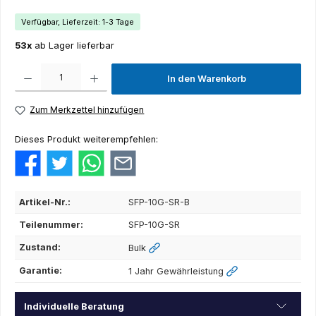
Verfügbar, Lieferzeit: 1-3 Tage
53x
ab Lager lieferbar
Produkt Anzahl: Gib den gewünschten Wert ein oder benutze die Schaltflächen um die Anza
In den Warenkorb
Zum Merkzettel hinzufügen
Dieses Produkt weiterempfehlen:
Artikel-Nr.:
SFP-10G-SR-B
Teilenummer:
SFP-10G-SR
Zustand:
Bulk
Garantie:
1 Jahr Gewährleistung
Individuelle Beratung