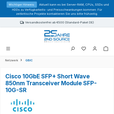
alt springen
Wichtiger Hinweis:
Aktuell kann es bei Server-RAM, CPUs, SSDs und
HDDs zu Verfügbarkeits- und Preisschwankungen kommen. Für
zeitkritische Projekte kontaktieren Sie uns bitte frühzeitig.
Versandkostenfrei ab €500 (Standard-Paket DE)
Sie haben 0 Prod
Netzwerk
GBIC
Cisco 10GbE SFP+ Short Wave
850nm Transceiver Module SFP-
10G-SR