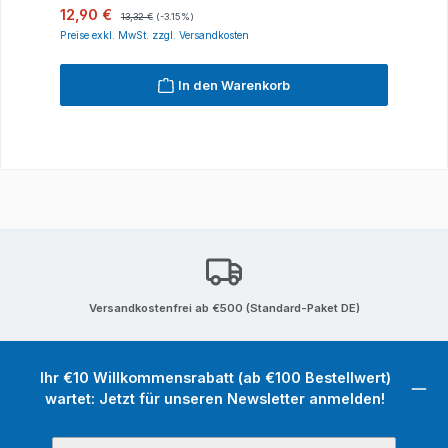
Verkaufspreis:
Regulärer Preis:
12,90 €
13,32 €
(-3.15%)
Preise exkl. MwSt. zzgl. Versandkosten
In den Warenkorb
Versandkostenfrei ab €500 (Standard-Paket DE)
Ihr €10 Willkommensrabatt (ab €100 Bestellwert)
wartet: Jetzt für unseren Newsletter anmelden!