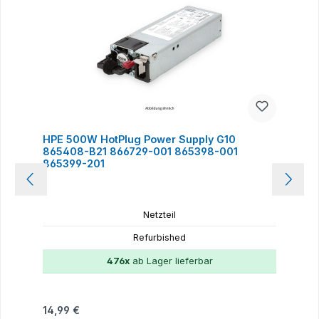
HPE 500W HotPlug Power Supply G10
865408-B21 866729-001 865398-001
865399-201
Netzteil
Refurbished
476x
ab Lager lieferbar
Regulärer Preis:
14,99 €