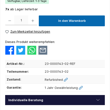
Verfügbar, Lieferzeit: 1-3 Tage
7x
ab Lager lieferbar
Produkt Anzahl: Gib den gewünschten Wert ein oder benutze die Schaltflächen um die Anza
In den Warenkorb
Zum Merkzettel hinzufügen
Dieses Produkt weiterempfehlen:
Artikel-Nr.:
23-0000143-02-REF
Teilenummer:
23-0000143-02
Zustand:
Refurbished
Garantie:
1 Jahr Gewährleistung
Individuelle Beratung