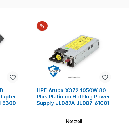
Rabatt
%
2B
HPE Aruba X372 1050W 80
dapter
Plus Platinum HotPlug Power
 5300-
Supply JL087A JL087-61001
Netzteil