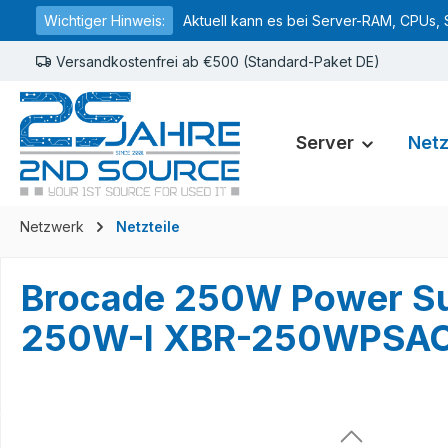
Wichtiger Hinweis:
Aktuell kann es bei Server-RAM, CPUs, 
springen
Zur Hauptnavigation springen
Versandkostenfrei ab €500 (Standard-Paket DE)
Server
Net
Netzwerk
Netzteile
Brocade 250W Power S
250W-I XBR-250WPSA