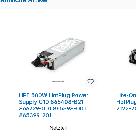
Produktgalerie überspringen
HPE 500W HotPlug Power
Lite-O
Supply G10 865408-B21
HotPlu
866729-001 865398-001
2122-7
865399-201
Netzteil