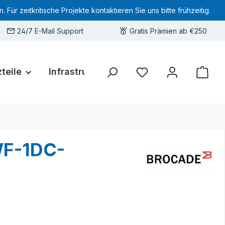
 zeitkritische Projekte kontaktieren Sie uns bitte frühzeitig.
24/7 E-Mail Support
Gratis Prämien ab €250
teile
Infrastruktur
Hardware-Deals
Sie haben 0 Produkte 
WF-1DC-