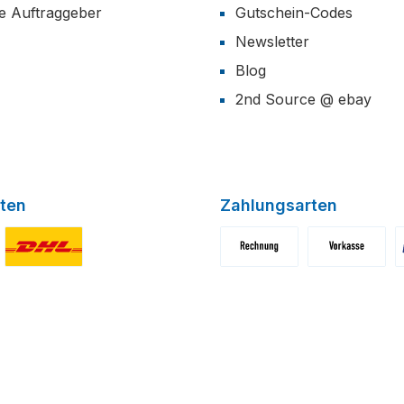
he Auftraggeber
Gutschein-Codes
Newsletter
Blog
2nd Source @ ebay
ten
Zahlungsarten
niertes Bild 1
Benutzerdefiniertes Bild 2
Benutzerdefiniertes Bild 1
Benutzerdefini
B