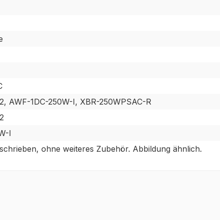
e
C
2, AWF-1DC-250W-I, XBR-250WPSAC-R
2
W-I
eschrieben, ohne weiteres Zubehör. Abbildung ähnlich.