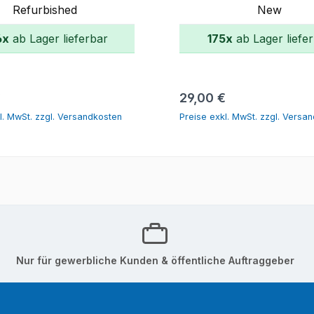
Refurbished
New
6x
ab Lager lieferbar
175x
ab Lager liefe
In den Warenkorb
In den Warenk
r Preis:
Regulärer Preis:
€
29,00 €
l. MwSt. zzgl. Versandkosten
Preise exkl. MwSt. zzgl. Versa
Nur für gewerbliche Kunden & öffentliche Auftraggeber