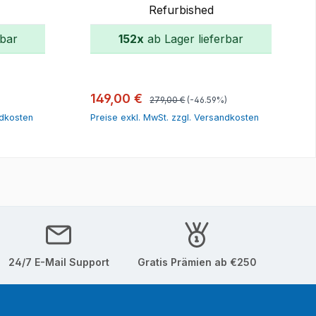
Refurbished
rbar
152x
ab Lager lieferbar
orb
In den Warenkorb
Regulärer Preis:
Verkaufspreis:
149,00 €
279,00 €
(-46.59%)
ndkosten
Preise exkl. MwSt. zzgl. Versandkosten
24/7 E-Mail Support
Gratis Prämien ab €250