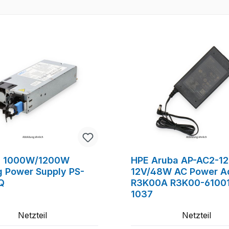
n 1000W/1200W
HPE Aruba AP-AC2-1
g Power Supply PS-
12V/48W AC Power A
Q
R3K00A R3K00-61001
1037
Netzteil
Netzteil