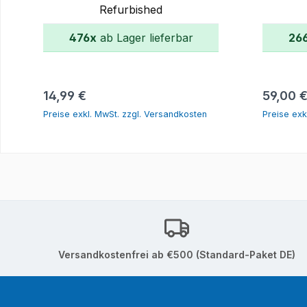
Refurbished
476x
ab Lager lieferbar
26
In den Warenkorb
Regulärer Preis:
Reguläre
14,99 €
59,00 
Preise exkl. MwSt. zzgl. Versandkosten
Preise exk
Versandkostenfrei ab €500 (Standard-Paket DE)