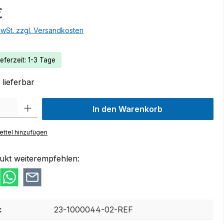
€
MwSt. zzgl. Versandkosten
eferzeit: 1-3 Tage
lieferbar
 Gib den gewünschten Wert ein oder benutze die Schaltflächen um die Anzah
In den Warenkorb
ttel hinzufügen
ukt weiterempfehlen:
:
23-1000044-02-REF