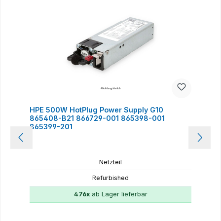
HPE 500W HotPlug Power Supply G10
865408-B21 866729-001 865398-001
865399-201
Netzteil
Refurbished
476x
ab Lager lieferbar