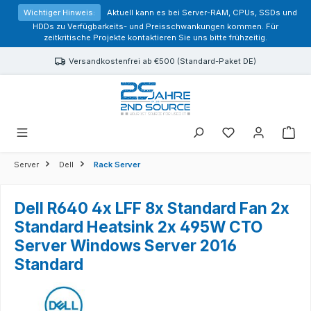
alt springen
Wichtiger Hinweis:
Aktuell kann es bei Server-RAM, CPUs, SSDs und
HDDs zu Verfügbarkeits- und Preisschwankungen kommen. Für
zeitkritische Projekte kontaktieren Sie uns bitte frühzeitig.
Versandkostenfrei ab €500 (Standard-Paket DE)
Sie haben 0 Prod
Server
Dell
Rack Server
Dell R640 4x LFF 8x Standard Fan 2x
Standard Heatsink 2x 495W CTO
Server Windows Server 2016
Standard