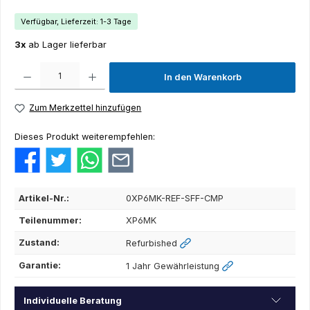
Verfügbar, Lieferzeit: 1-3 Tage
3x
ab Lager lieferbar
Produkt Anzahl: Gib den gewünschten Wert ein oder benutze die Schaltflächen um die Anza
In den Warenkorb
Zum Merkzettel hinzufügen
Dieses Produkt weiterempfehlen:
Artikel-Nr.:
0XP6MK-REF-SFF-CMP
Teilenummer:
XP6MK
Zustand:
Refurbished
Garantie:
1 Jahr Gewährleistung
Individuelle Beratung