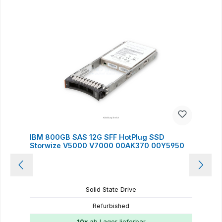
Produktgalerie überspringen
IBM 800GB SAS 12G SFF HotPlug SSD
Storwize V5000 V7000 00AK370 00Y5950
Solid State Drive
Refurbished
10x
ab Lager lieferbar