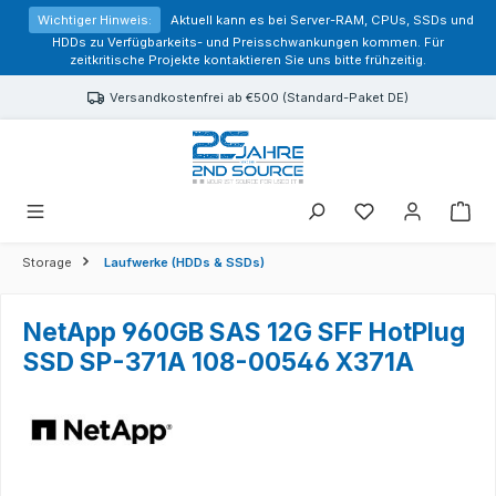
alt springen
Wichtiger Hinweis:
Aktuell kann es bei Server-RAM, CPUs, SSDs und
HDDs zu Verfügbarkeits- und Preisschwankungen kommen. Für
zeitkritische Projekte kontaktieren Sie uns bitte frühzeitig.
Versandkostenfrei ab €500 (Standard-Paket DE)
Sie haben 0 Prod
Storage
Laufwerke (HDDs & SSDs)
NetApp 960GB SAS 12G SFF HotPlug
SSD SP-371A 108-00546 X371A