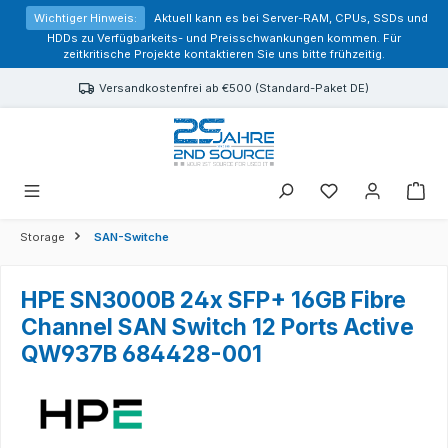
alt springen
Wichtiger Hinweis:
Aktuell kann es bei Server-RAM, CPUs, SSDs und
HDDs zu Verfügbarkeits- und Preisschwankungen kommen. Für
zeitkritische Projekte kontaktieren Sie uns bitte frühzeitig.
Versandkostenfrei ab €500 (Standard-Paket DE)
Sie haben 0 Prod
Storage
SAN-Switche
HPE SN3000B 24x SFP+ 16GB Fibre
Channel SAN Switch 12 Ports Active
QW937B 684428-001