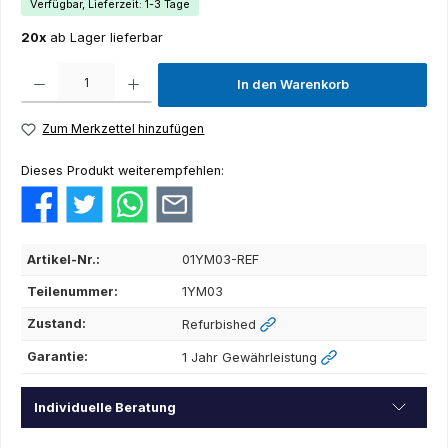
Verfügbar, Lieferzeit: 1-3 Tage
20x
ab Lager lieferbar
Produkt Anzahl: Gib den gewünschten Wert ein oder benutze die Schaltflächen um die Anza
In den Warenkorb
Zum Merkzettel hinzufügen
Dieses Produkt weiterempfehlen:
Artikel-Nr.:
01YM03-REF
Teilenummer:
1YM03
Zustand:
Refurbished
Garantie:
1 Jahr Gewährleistung
Individuelle Beratung