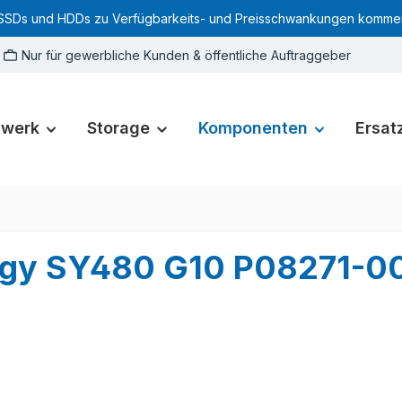
SSDs und HDDs zu Verfügbarkeits- und Preisschwankungen kommen. Für
Nur für gewerbliche Kunden & öffentliche Auftraggeber
zwerk
Storage
Komponenten
Ersatz
rgy SY480 G10 P08271-0