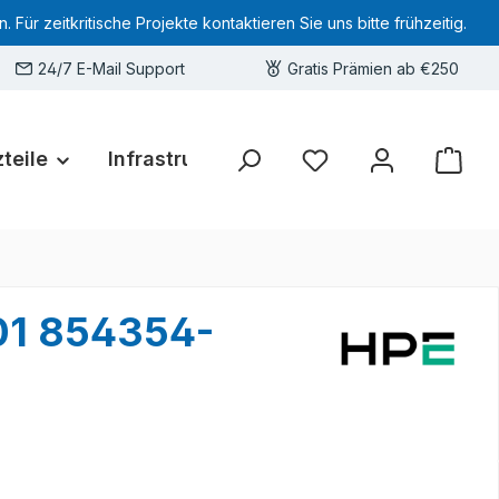
 zeitkritische Projekte kontaktieren Sie uns bitte frühzeitig.
24/7 E-Mail Support
Gratis Prämien ab €250
teile
Infrastruktur
Hardware-Deals
Sie haben 0 Produkte 
01 854354-