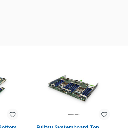
 Bottom
Fujitsu Systemboard Top