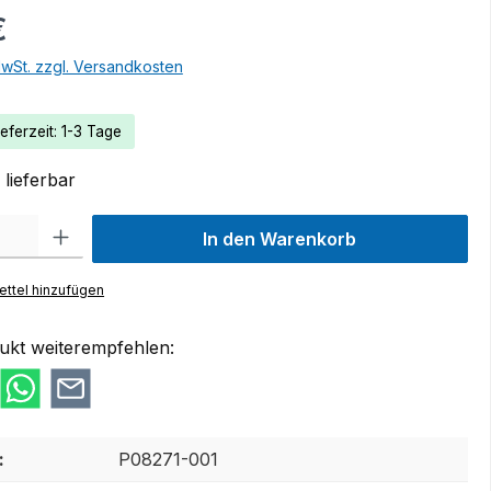
€
MwSt. zzgl. Versandkosten
eferzeit: 1-3 Tage
lieferbar
 Gib den gewünschten Wert ein oder benutze die Schaltflächen um die Anzah
In den Warenkorb
ttel hinzufügen
ukt weiterempfehlen:
:
P08271-001