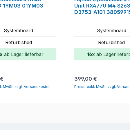
D 1YM03 01YM03
Unit RX4770 M4 S263
D3753-A101 3805991
Systemboard
Systemboard
Refurbished
Refurbished
x
ab Lager lieferbar
16x
ab Lager liefer
In den Warenkorb
In den Warenk
r Preis:
Regulärer Preis:
 €
399,00 €
l. MwSt. zzgl. Versandkosten
Preise exkl. MwSt. zzgl. Versa