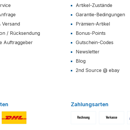
rvice
Artikel-Zustände
Anfrage
Garantie-Bedingungen
& Versand
Prämien-Artikel
ion / Rücksendung
Bonus-Points
he Auftraggeber
Gutschein-Codes
Newsletter
Blog
2nd Source @ ebay
ten
Zahlungsarten
niertes Bild 1
Benutzerdefiniertes Bild 2
Benutzerdefiniertes Bild 1
Benutzerdefini
B