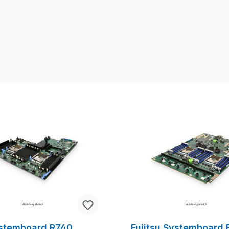
ystemboard R740
Fujitsu Systemboard