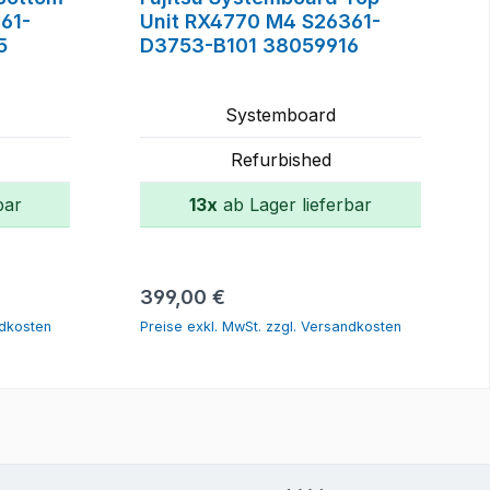
61-
Unit RX4770 M4 S26361-
5
D3753-B101 38059916
Systemboard
Refurbished
bar
13x
ab Lager lieferbar
orb
In den Warenkorb
Regulärer Preis:
399,00 €
ndkosten
Preise exkl. MwSt. zzgl. Versandkosten