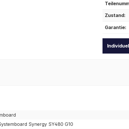
Teilenumm
Zustand:
Garantie:
Individue
mboard
ystemboard Synergy SY480 G10