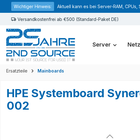
Wichtiger Hinweis:
Aktuell kann es bei Server-RAM, CPUs, 
springen
Zur Hauptnavigation springen
Versandkostenfrei ab €500 (Standard-Paket DE)
Server
Net
Ersatzteile
Mainboards
HPE Systemboard Syne
002