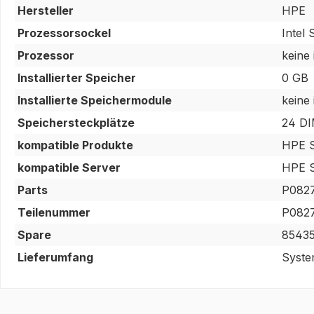
Hersteller
HPE
Prozessorsockel
Intel
Prozessor
keine
Installierter Speicher
0 GB
Installierte Speichermodule
keine
Speichersteckplätze
24 DI
kompatible Produkte
HPE 
kompatible Server
HPE S
Parts
P0827
Teilenummer
P0827
Spare
8543
Lieferumfang
Syste