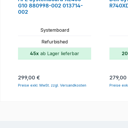
G10 880998-002 013714-
R740X
002
Systemboard
Refurbished
45x
ab Lager lieferbar
20
In den Warenkorb
Regulärer Preis:
Reguläre
299,00 €
279,00
Preise exkl. MwSt. zzgl. Versandkosten
Preise exk