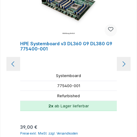
HPE Systemboard v3 DL360 G9 DL380 G9
775400-001
Systemboard
775400-001
Refurbished
2x
ab Lager lieferbar
Regulärer Preis:
R
39,00 €
4
Preise exkl. MwSt. zzgl. Versandkosten
P