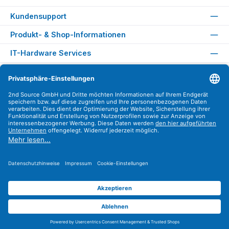
Kundensupport
Produkt- & Shop-Informationen
IT-Hardware Services
Rechtliches
Versandarten
Zahlungsarten
Sicher Einkaufen
Find us on
Instagram
YouTube
WhatsApp
LinkedIn
Xing
Alle Preise exkl. gesetzl. Mehrwertsteuer zzgl.
Versandkosten
.
© 2026 2nd Source GmbH - Alle Rechte vorbehalten. Theme by
ThemeWare®