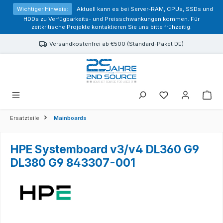
alt springen
Wichtiger Hinweis:
Aktuell kann es bei Server-RAM, CPUs, SSDs und
HDDs zu Verfügbarkeits- und Preisschwankungen kommen. Für
zeitkritische Projekte kontaktieren Sie uns bitte frühzeitig.
Versandkostenfrei ab €500 (Standard-Paket DE)
Sie haben 0 Prod
Ersatzteile
Mainboards
HPE Systemboard v3/v4 DL360 G9
DL380 G9 843307-001