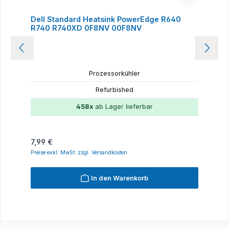
Dell Standard Heatsink PowerEdge R640
R740 R740XD 0F8NV 00F8NV
Prozessorkühler
Refurbished
458x
ab Lager lieferbar
Regulärer Preis:
7,99 €
Preise exkl. MwSt. zzgl. Versandkosten
In den Warenkorb