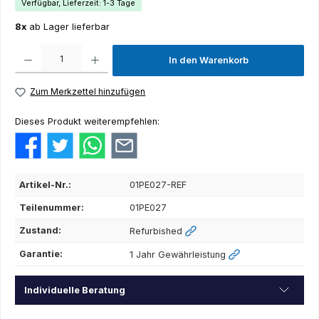
Verfügbar, Lieferzeit: 1-3 Tage
8x
ab Lager lieferbar
Produkt Anzahl: Gib den gewünschten Wert ein oder benutze die Schaltflächen um die Anza
In den Warenkorb
Zum Merkzettel hinzufügen
Dieses Produkt weiterempfehlen:
Artikel-Nr.:
01PE027-REF
Teilenummer:
01PE027
Zustand:
Refurbished
Garantie:
1 Jahr Gewährleistung
Individuelle Beratung