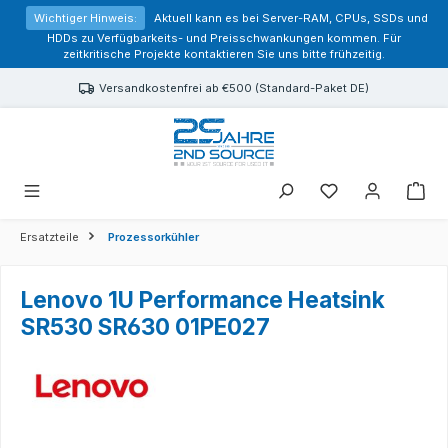
alt springen
Wichtiger Hinweis:
Aktuell kann es bei Server-RAM, CPUs, SSDs und
HDDs zu Verfügbarkeits- und Preisschwankungen kommen. Für
zeitkritische Projekte kontaktieren Sie uns bitte frühzeitig.
Versandkostenfrei ab €500 (Standard-Paket DE)
Sie haben 0 Prod
Ersatzteile
Prozessorkühler
Lenovo 1U Performance Heatsink
SR530 SR630 01PE027