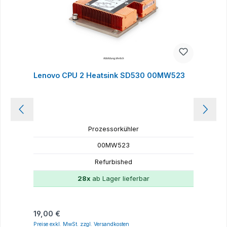
Lenovo CPU 2 Heatsink SD530 00MW523
L
Prozessorkühler
00MW523
Refurbished
28x
ab Lager lieferbar
Regulärer Preis:
R
19,00 €
2
Preise exkl. MwSt. zzgl. Versandkosten
P