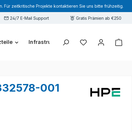
 zeitkritische Projekte kontaktieren Sie uns bitte frühzeitig.
24/7 E-Mail Support
Gratis Prämien ab €250
teile
Infrastruktur
Hardware-Deals
Sie haben 0 Produkte 
 332578-001