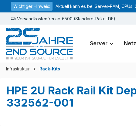
Wichtiger Hinweis:
Aktuell kann es bei Server-RAM, CPUs, 
springen
Zur Hauptnavigation springen
Versandkostenfrei ab €500 (Standard-Paket DE)
Server
Net
Infrastruktur
Rack-Kits
HPE 2U Rack Rail Kit D
332562-001