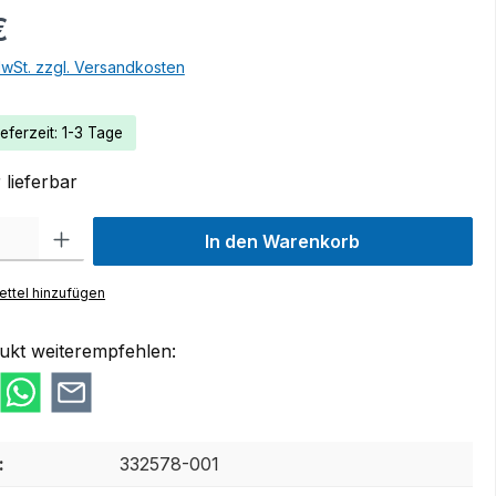
€
MwSt. zzgl. Versandkosten
eferzeit: 1-3 Tage
lieferbar
 Gib den gewünschten Wert ein oder benutze die Schaltflächen um die Anzah
In den Warenkorb
ttel hinzufügen
ukt weiterempfehlen:
:
332578-001