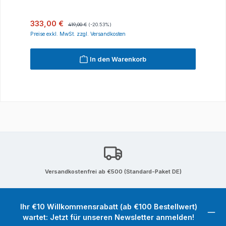
Verkaufspreis:
Regulärer Preis:
333,00 €
419,00 €
(-20.53%)
Preise exkl. MwSt. zzgl. Versandkosten
In den Warenkorb
Versandkostenfrei ab €500 (Standard-Paket DE)
Ihr €10 Willkommensrabatt (ab €100 Bestellwert)
wartet: Jetzt für unseren Newsletter anmelden!