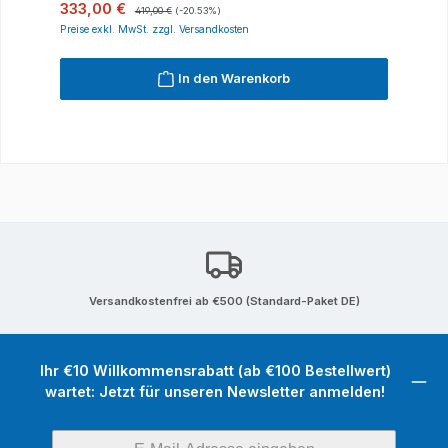
Verkaufspreis:
Regulärer Preis:
333,00 €
419,00 €
(-20.53%)
Preise exkl. MwSt. zzgl. Versandkosten
In den Warenkorb
Versandkostenfrei ab €500 (Standard-Paket DE)
Ihr €10 Willkommensrabatt (ab €100 Bestellwert)
wartet: Jetzt für unseren Newsletter anmelden!