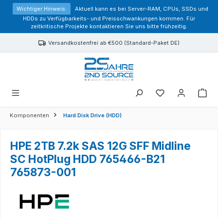
alt springen
Wichtiger Hinweis:
Aktuell kann es bei Server-RAM, CPUs, SSDs und
HDDs zu Verfügbarkeits- und Preisschwankungen kommen. Für
zeitkritische Projekte kontaktieren Sie uns bitte frühzeitig.
Versandkostenfrei ab €500 (Standard-Paket DE)
Sie haben 0 Prod
Komponenten
Hard Disk Drive (HDD)
HPE 2TB 7.2k SAS 12G SFF Midline
SC HotPlug HDD 765466-B21
765873-001