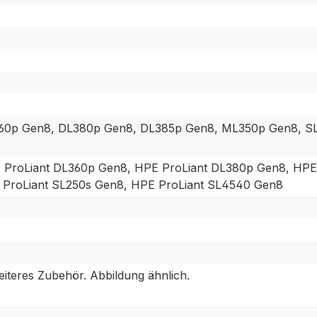
60p Gen8, DL380p Gen8, DL385p Gen8, ML350p Gen8, SL
 ProLiant DL360p Gen8, HPE ProLiant DL380p Gen8, HPE
 ProLiant SL250s Gen8, HPE ProLiant SL4540 Gen8
eiteres Zubehör. Abbildung ähnlich.