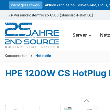
Wichtiger Hinweis:
Aktuell kann es bei Server-RAM, CPUs, 
springen
Zur Hauptnavigation springen
Versandkostenfrei ab €500 (Standard-Paket DE)
Server
Net
Komponenten
Netzteile
HPE 1200W CS HotPlug 
Bildergalerie überspringen