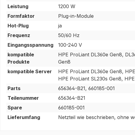
Leistung
1200 W
Formfaktor
Plug-in-Module
Hot-Plug
ja
Frequenz
50/60 Hz
Eingangsspannung
100-240 V
kompatible
HPE ProLiant DL360e Gen8, DL3
Produkte
Gen8
kompatible Server
HPE ProLiant DL360e Gen8, HPE
HPE ProLiant SL230s Gen8, HPE
Parts
656364-B21, 660185-001
Teilenummer
656364-B21
Spare
660185-001
Lieferumfang
Netzteil wie beschrieben, ohne w