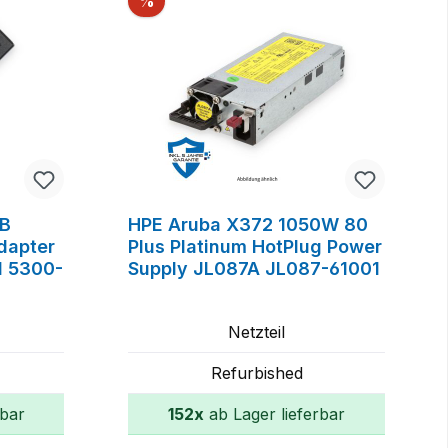
%
2B
HPE Aruba X372 1050W 80
dapter
Plus Platinum HotPlug Power
 5300-
Supply JL087A JL087-61001
Netzteil
Refurbished
rbar
152x
ab Lager lieferbar