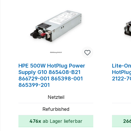
HPE 500W HotPlug Power
Lite-O
Supply G10 865408-B21
HotPlu
866729-001 865398-001
2122-7
865399-201
Netzteil
Refurbished
476x
ab Lager lieferbar
26