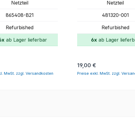
Netzteil
Netzteil
865408-B21
481320-001
Refurbished
Refurbished
6x
ab Lager lieferbar
6x
ab Lager lieferb
In den Warenkorb
In den Warenko
er Preis:
Regulärer Preis:
€
19,00 €
kl. MwSt. zzgl. Versandkosten
Preise exkl. MwSt. zzgl. Versa