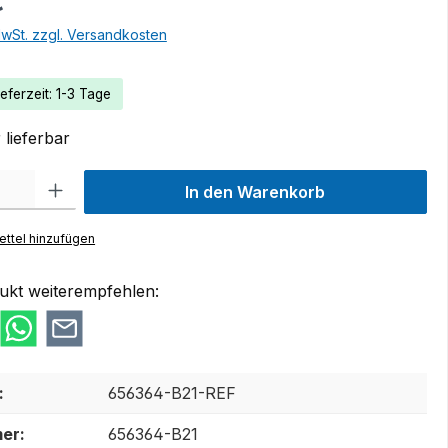
€
MwSt. zzgl. Versandkosten
eferzeit: 1-3 Tage
lieferbar
 Gib den gewünschten Wert ein oder benutze die Schaltflächen um die Anzah
In den Warenkorb
ttel hinzufügen
ukt weiterempfehlen:
:
656364-B21-REF
er:
656364-B21