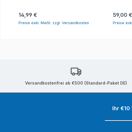
In den Warenkorb
Regulärer Preis:
Reguläre
14,99 €
59,00 
Preise exkl. MwSt. zzgl. Versandkosten
Preise exk
Versandkostenfrei ab €500 (Standard-Paket DE)
Ihr €10