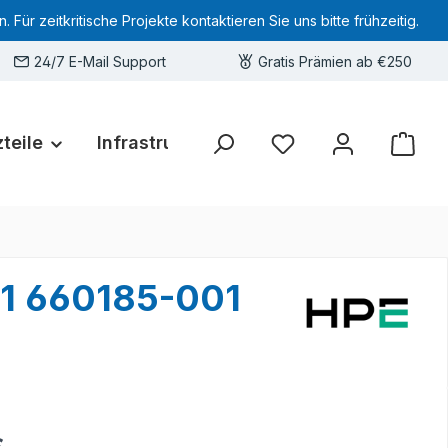
 zeitkritische Projekte kontaktieren Sie uns bitte frühzeitig.
24/7 E-Mail Support
Gratis Prämien ab €250
teile
Infrastruktur
Hardware-Deals
Sie haben 0 Produkte 
1 660185-001