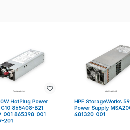
00W HotPlug Power
HPE StorageWorks 5
 G10 865408-B21
Power Supply MSA20
9-001 865398-001
481320-001
9-201