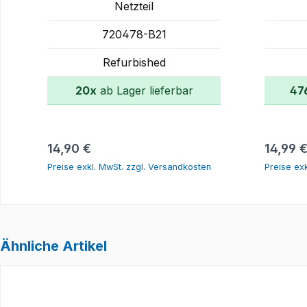
Netzteil
720478-B21
Refurbished
20x
ab Lager lieferbar
47
In den Warenkorb
Regulärer Preis:
Regulär
14,90 €
14,99 
Preise exkl. MwSt. zzgl. Versandkosten
Preise ex
Ähnliche Artikel
Produktgalerie überspringen