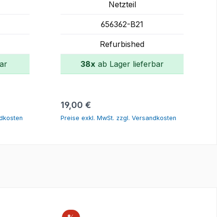
Netzteil
656362-B21
Refurbished
ar
38x
ab Lager lieferbar
rb
In den Warenkorb
Regulärer Preis:
19,00 €
ndkosten
Preise exkl. MwSt. zzgl. Versandkosten
Rabatt