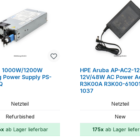
n 1000W/1200W
HPE Aruba AP-AC2-1
g Power Supply PS-
12V/48W AC Power A
Q
R3K00A R3K00-61001
1037
Netzteil
Netzteil
Refurbished
New
6x
ab Lager lieferbar
175x
ab Lager liefe