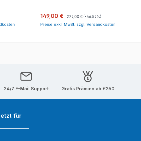
orb
In den Warenkorb
Regulärer Preis:
Verkaufspreis:
149,00 €
279,00 €
(-46.59%)
ndkosten
Preise exkl. MwSt. zzgl. Versandkosten
24/7 E-Mail Support
Gratis Prämien ab €250
etzt für