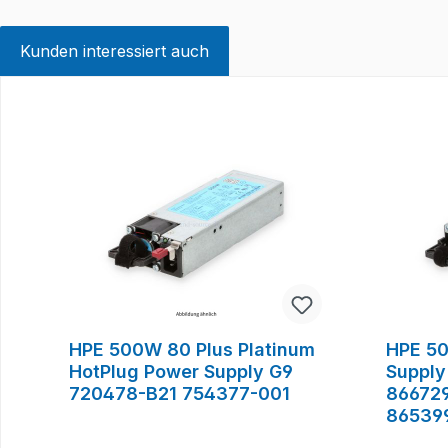
Kunden interessiert auch
Produktgalerie überspringen
HPE 500W 80 Plus Platinum
HPE 5
HotPlug Power Supply G9
Supply
720478-B21 754377-001
86672
86539