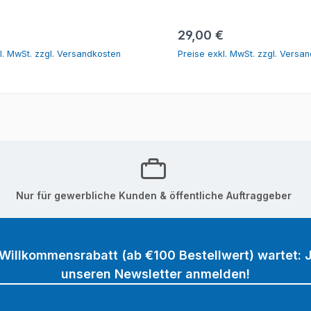
In den Warenkorb
In den Warenk
r Preis:
Regulärer Preis:
€
29,00 €
l. MwSt. zzgl. Versandkosten
Preise exkl. MwSt. zzgl. Versa
Nur für gewerbliche Kunden & öffentliche Auftraggeber
 Willkommensrabatt (ab €100 Bestellwert) wartet: J
unseren Newsletter anmelden!