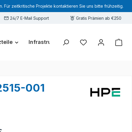
 zeitkritische Projekte kontaktieren Sie uns bitte frühzeitig.
24/7 E-Mail Support
Gratis Prämien ab €250
teile
Infrastruktur
Hardware-Deals
Sie haben 0 Produkte 
2515-001