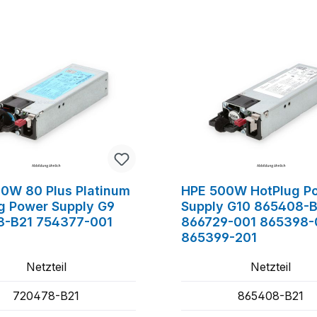
0W 80 Plus Platinum
HPE 500W HotPlug P
g Power Supply G9
Supply G10 865408-B
8-B21 754377-001
866729-001 865398-
865399-201
Netzteil
Netzteil
720478-B21
865408-B21