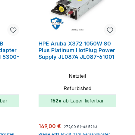
2B
HPE Aruba X372 1050W 80
dapter
Plus Platinum HotPlug Power
 5300-
Supply JL087A JL087-61001
Netzteil
Refurbished
rbar
152x
ab Lager lieferbar
orb
In den Warenkorb
Regulärer Preis:
Verkaufspreis:
149,00 €
279,00 €
(-46.59%)
ndkosten
Preise exkl. MwSt. zzgl. Versandkosten