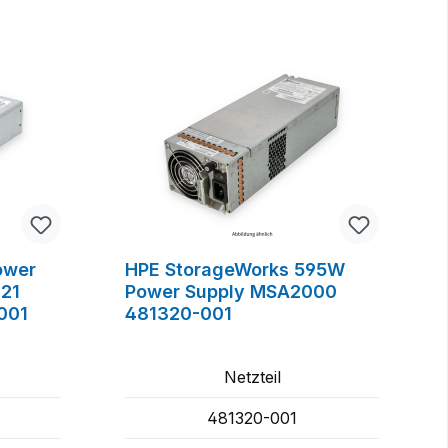
ower
HPE StorageWorks 595W
21
Power Supply MSA2000
001
481320-001
Netzteil
481320-001