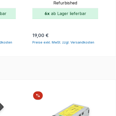
Refurbished
rbar
6x
ab Lager lieferbar
rb
In den Warenkorb
Regulärer Preis:
19,00 €
ndkosten
Preise exkl. MwSt. zzgl. Versandkosten
Rabatt
%