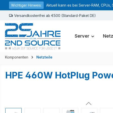
Wichtiger Hinweis:
Aktuell kann es bei Server-RAM, CPUs, 
springen
Zur Hauptnavigation springen
Versandkostenfrei ab €500 (Standard-Paket DE)
Server
Net
Komponenten
Netzteile
HPE 460W HotPlug Powe
Bildergalerie überspringen