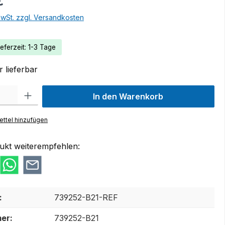
€
MwSt. zzgl. Versandkosten
eferzeit: 1-3 Tage
 lieferbar
 Gib den gewünschten Wert ein oder benutze die Schaltflächen um die Anzah
In den Warenkorb
ttel hinzufügen
ukt weiterempfehlen:
:
739252-B21-REF
er:
739252-B21