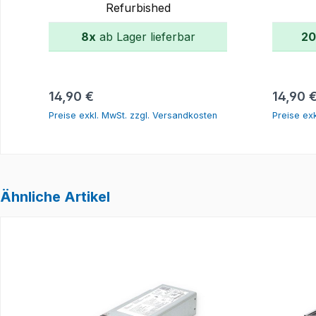
Refurbished
8x
ab Lager lieferbar
20
In den Warenkorb
Regulärer Preis:
Regulär
14,90 €
14,90 
Preise exkl. MwSt. zzgl. Versandkosten
Preise ex
Ähnliche Artikel
Produktgalerie überspringen