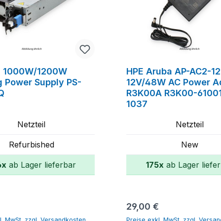
n 1000W/1200W
HPE Aruba AP-AC2-1
g Power Supply PS-
12V/48W AC Power A
Q
R3K00A R3K00-61001
1037
Netzteil
Netzteil
Refurbished
New
6x
ab Lager lieferbar
175x
ab Lager liefe
In den Warenkorb
In den Warenk
r Preis:
Regulärer Preis:
€
29,00 €
l. MwSt. zzgl. Versandkosten
Preise exkl. MwSt. zzgl. Versa