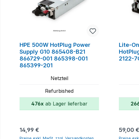
HPE 500W HotPlug Power
Lite-O
Supply G10 865408-B21
HotPlu
866729-001 865398-001
2122-7
865399-201
Netzteil
Refurbished
476x
ab Lager lieferbar
26
In den Warenkorb
Regulärer Preis:
Reguläre
14,99 €
59,00 
Preise exkl. MwSt. zzgl. Versandkosten
Preise exk