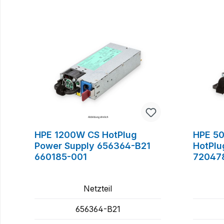
Produktgalerie überspringen
HPE 1200W CS HotPlug
HPE 50
Power Supply 656364-B21
HotPlu
660185-001
72047
Netzteil
656364-B21