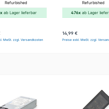
Refurbished
Refurbished
x
ab Lager lieferbar
476x
ab Lager liefe
In den Warenkorb
In den Warenko
er Preis:
Regulärer Preis:
€
14,99 €
kl. MwSt. zzgl. Versandkosten
Preise exkl. MwSt. zzgl. Versa