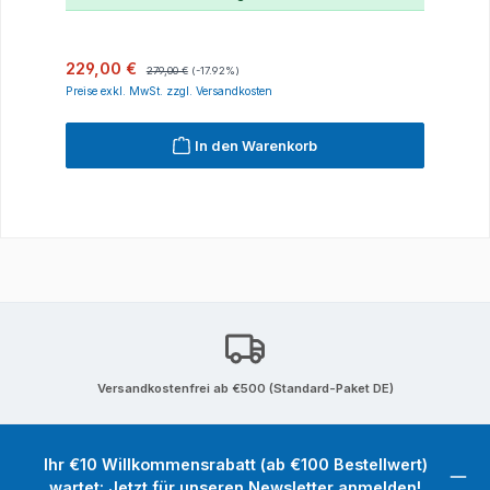
Verkaufspreis:
Regulärer Preis:
229,00 €
279,00 €
(-17.92%)
Preise exkl. MwSt. zzgl. Versandkosten
In den Warenkorb
Versandkostenfrei ab €500 (Standard-Paket DE)
Ihr €10 Willkommensrabatt (ab €100 Bestellwert)
wartet: Jetzt für unseren Newsletter anmelden!