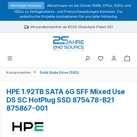
alt springen
Wichtiger Hinweis:
Aktuell kann es bei Server-RAM, CPUs, SSDs und
HDDs zu Verfügbarkeits- und Preisschwankungen kommen. Für
zeitkritische Projekte kontaktieren Sie uns bitte frühzeitig.
Versandkostenfrei ab €500 (Standard-Paket DE)
Sie haben 0 Prod
Komponenten
Solid State Drive (SSD)
HPE 1.92TB SATA 6G SFF Mixed Use
DS SC HotPlug SSD 875478-B21
875867-001