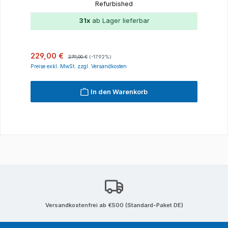
Refurbished
31x
ab Lager lieferbar
Verkaufspreis:
Regulärer Preis:
229,00 €
279,00 €
(-17.92%)
Preise exkl. MwSt. zzgl. Versandkosten
In den Warenkorb
Versandkostenfrei ab €500 (Standard-Paket DE)