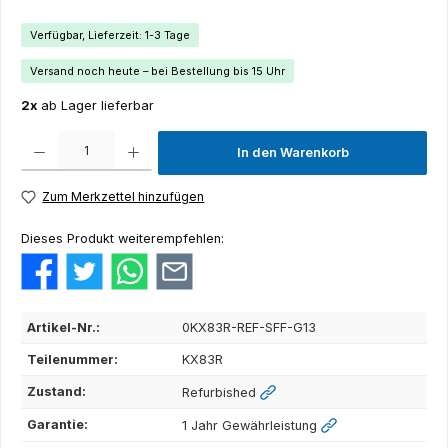
Verfügbar, Lieferzeit: 1-3 Tage
Versand noch heute – bei Bestellung bis 15 Uhr
2x
ab Lager lieferbar
Produkt Anzahl: Gib den gewünschten Wert ein oder benutze die Schaltflächen um die Anza
In den Warenkorb
Zum Merkzettel hinzufügen
Dieses Produkt weiterempfehlen:
Artikel-Nr.:
0KX83R-REF-SFF-G13
Teilenummer:
KX83R
Zustand:
Refurbished
Garantie:
1 Jahr Gewährleistung