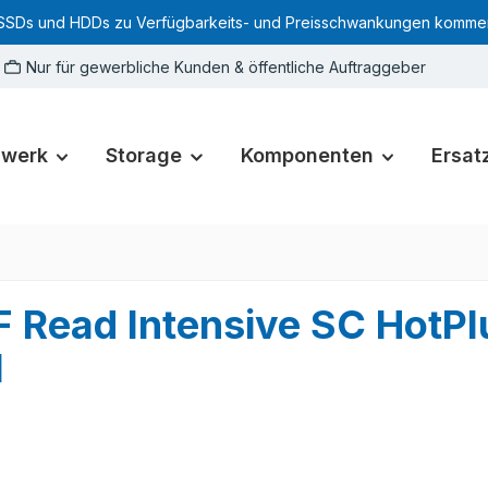
SSDs und HDDs zu Verfügbarkeits- und Preisschwankungen kommen. Für
Nur für gewerbliche Kunden & öffentliche Auftraggeber
zwerk
Storage
Komponenten
Ersatz
 Read Intensive SC HotP
1