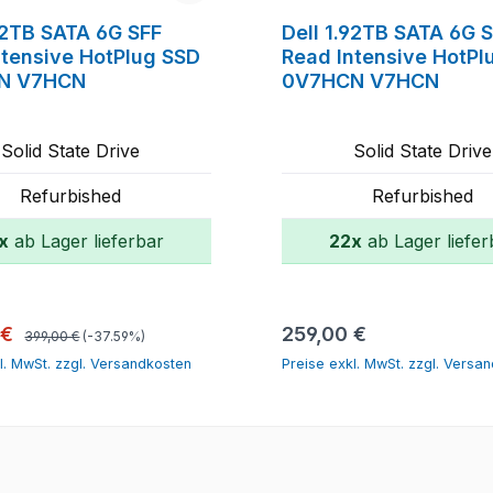
.92TB SATA 6G SFF
Dell 1.92TB SATA 6G 
ntensive HotPlug SSD
Read Intensive HotPl
N V7HCN
0V7HCN V7HCN
Solid State Drive
Solid State Drive
Refurbished
Refurbished
x
ab Lager lieferbar
22x
ab Lager liefer
In den Warenkorb
In den Warenk
Regulärer Preis:
spreis:
Regulärer Preis:
 €
259,00 €
399,00 €
(-37.59%)
l. MwSt. zzgl. Versandkosten
Preise exkl. MwSt. zzgl. Versa