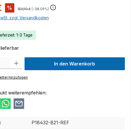
€
%
159,90 €
(-38.09%)
MwSt. zzgl. Versandkosten
eferzeit: 1-3 Tage
lieferbar
 Gib den gewünschten Wert ein oder benutze die Schaltflächen um die Anzah
In den Warenkorb
ttel hinzufügen
ukt weiterempfehlen:
:
P18432-B21-REF