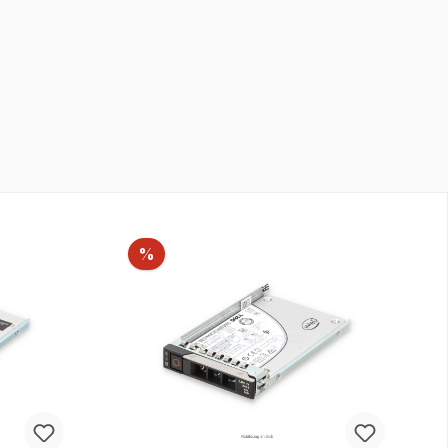
Rabatt
%