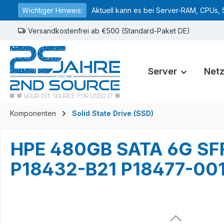
Wichtiger Hinweis:
Aktuell kann es bei Server-RAM, CPUs, 
springen
Zur Hauptnavigation springen
Versandkostenfrei ab €500 (Standard-Paket DE)
Server
Net
Komponenten
Solid State Drive (SSD)
HPE 480GB SATA 6G SFF
P18432-B21 P18477-00