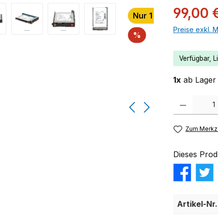
99,00 
Nur 1 auf Lager!
Preise exkl. 
Rabatt
%
Verfügbar, Li
1x
ab Lager 
Produkt Anzahl:
Zum Merkze
Dieses Prod
Artikel-Nr.