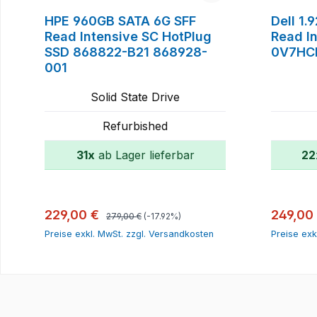
HPE 960GB SATA 6G SFF
Dell 1
Read Intensive SC HotPlug
Read I
SSD 868822-B21 868928-
0V7HC
001
Solid State Drive
Refurbished
31x
ab Lager lieferbar
22
In den Warenkorb
Regulärer Preis:
Verkaufspreis:
Verkauf
229,00 €
249,00
279,00 €
(-17.92%)
Preise exkl. MwSt. zzgl. Versandkosten
Preise exk