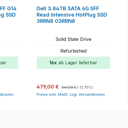
SFF G14
Dell 3.84TB SATA 6G SFF
ug SSD
Read Intensive HotPlug SSD
3RRN8 03RRN8
Solid State Drive
Refurbished
bar
16x
ab Lager lieferbar
orb
In den Warenkorb
Regulärer Preis:
Verkaufspreis:
479,00 €
549,00 €
(-12.75%)
ndkosten
Preise exkl. MwSt. zzgl. Versandkosten