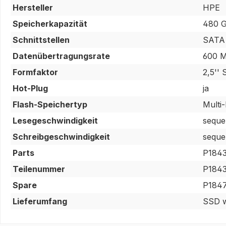
Hersteller
HPE
Speicherkapazität
480 
Schnittstellen
SATA 
Datenübertragungsrate
600 
Formfaktor
2,5'' 
Hot-Plug
ja
Flash-Speichertyp
Multi
Lesegeschwindigkeit
seque
Schreibgeschwindigkeit
seque
Parts
P1843
Teilenummer
P1843
Spare
P184
Lieferumfang
SSD w