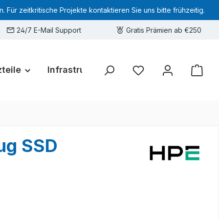
 zeitkritische Projekte kontaktieren Sie uns bitte frühzeitig.
24/7 E-Mail Support
Gratis Prämien ab €250
teile
Infrastruktur
Hardware-Deals
Sie haben 0 Produkte 
lug SSD