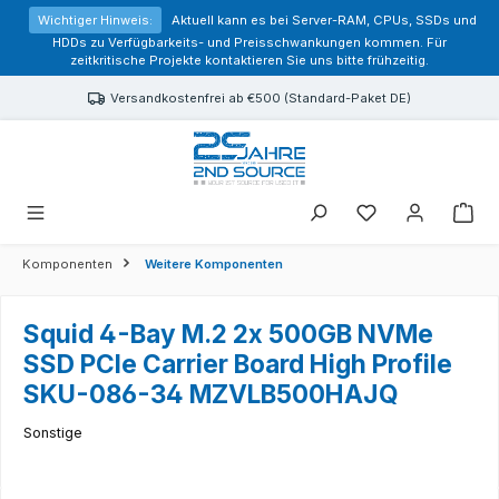
alt springen
Wichtiger Hinweis:
Aktuell kann es bei Server-RAM, CPUs, SSDs und
HDDs zu Verfügbarkeits- und Preisschwankungen kommen. Für
zeitkritische Projekte kontaktieren Sie uns bitte frühzeitig.
Versandkostenfrei ab €500 (Standard-Paket DE)
Sie haben 0 Prod
Komponenten
Weitere Komponenten
Squid 4-Bay M.2 2x 500GB NVMe
SSD PCIe Carrier Board High Profile
SKU-086-34 MZVLB500HAJQ
Sonstige