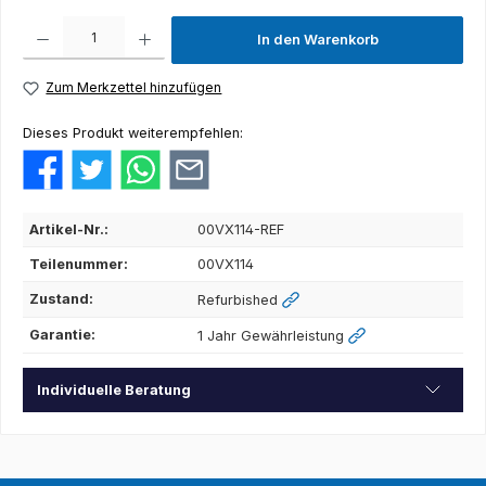
Produkt Anzahl: Gib den gewünschten Wert ein oder benutze die Schaltflächen um die Anza
In den Warenkorb
Zum Merkzettel hinzufügen
Dieses Produkt weiterempfehlen:
Artikel-Nr.:
00VX114-REF
Teilenummer:
00VX114
Zustand:
Refurbished
Garantie:
1 Jahr Gewährleistung
Individuelle Beratung