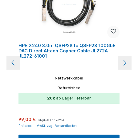
HPE X240 3.0m QSFP28 to QSFP28 100GbE
DAC Direct Attach Copper Cable JL272A
JL272-61001
Netzwerkkabel
Refurbished
20x
ab Lager lieferbar
Verkaufspreis:
Regulärer Preis:
99,00 €
117,33 €
(-15.62%)
Preise exkl. MwSt. zzgl. Versandkosten