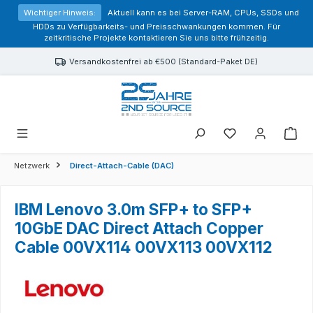
alt springen
Wichtiger Hinweis:
Aktuell kann es bei Server-RAM, CPUs, SSDs und
HDDs zu Verfügbarkeits- und Preisschwankungen kommen. Für
zeitkritische Projekte kontaktieren Sie uns bitte frühzeitig.
Versandkostenfrei ab €500 (Standard-Paket DE)
Sie haben 0 Prod
Netzwerk
Direct-Attach-Cable (DAC)
IBM Lenovo 3.0m SFP+ to SFP+
10GbE DAC Direct Attach Copper
Cable 00VX114 00VX113 00VX112