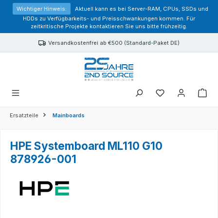
alt springen
Wichtiger Hinweis:
Aktuell kann es bei Server-RAM, CPUs, SSDs und
HDDs zu Verfügbarkeits- und Preisschwankungen kommen. Für
zeitkritische Projekte kontaktieren Sie uns bitte frühzeitig.
Versandkostenfrei ab €500 (Standard-Paket DE)
Sie haben 0 Prod
Ersatzteile
Mainboards
HPE Systemboard ML110 G10
878926-001