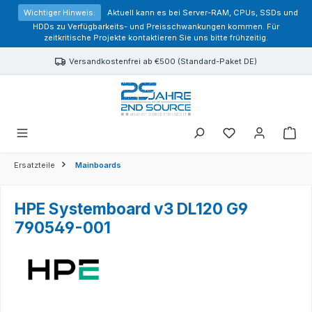
alt springen
Wichtiger Hinweis:
Aktuell kann es bei Server-RAM, CPUs, SSDs und
HDDs zu Verfügbarkeits- und Preisschwankungen kommen. Für
zeitkritische Projekte kontaktieren Sie uns bitte frühzeitig.
Versandkostenfrei ab €500 (Standard-Paket DE)
Sie haben 0 Prod
Ersatzteile
Mainboards
HPE Systemboard v3 DL120 G9
790549-001