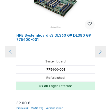
HPE Systemboard v3 DL360 G9 DL380 G9
775400-001
Systemboard
775400-001
Refurbished
2x
ab Lager lieferbar
Regulärer Preis:
R
39,00 €
4
Preise exkl. MwSt. zzgl. Versandkosten
P