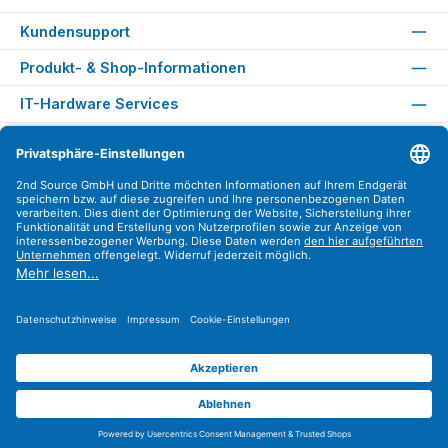
Kundensupport
Produkt- & Shop-Informationen
IT-Hardware Services
Rechtliches
Versandarten
Zahlungsarten
Sicher Einkaufen
Find us on
Instagram
YouTube
WhatsApp
LinkedIn
Xing
Alle Preise exkl. gesetzl. Mehrwertsteuer zzgl.
Versandkosten
.
© 2026 2nd Source GmbH - Alle Rechte vorbehalten. Theme by
ThemeWare®