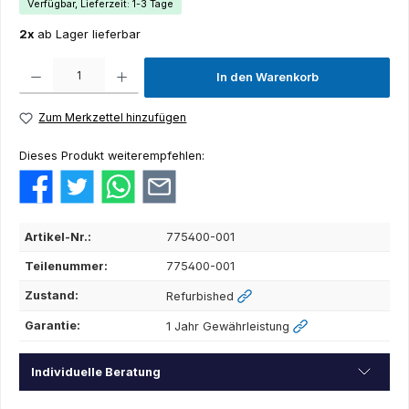
Verfügbar, Lieferzeit: 1-3 Tage
2x
ab Lager lieferbar
Produkt Anzahl: Gib den gewünschten Wert ein oder benutze die Schaltflächen um die Anza
In den Warenkorb
Zum Merkzettel hinzufügen
Dieses Produkt weiterempfehlen:
Artikel-Nr.:
775400-001
Teilenummer:
775400-001
Zustand:
Refurbished
Garantie:
1 Jahr Gewährleistung
Individuelle Beratung