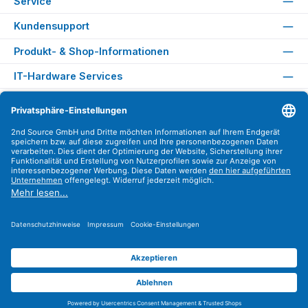
Service
Kundensupport
Produkt- & Shop-Informationen
IT-Hardware Services
Rechtliches
Versandarten
Zahlungsarten
Sicher Einkaufen
Find us on
Instagram
YouTube
WhatsApp
LinkedIn
Xing
Alle Preise exkl. gesetzl. Mehrwertsteuer zzgl.
Versandkosten
.
© 2026 2nd Source GmbH - Alle Rechte vorbehalten. Theme by
ThemeWare®