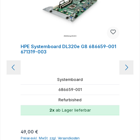
HPE Systemboard DL320e G8 686659-001
H
671319-003
Systemboard
686659-001
Refurbished
2x
ab Lager lieferbar
Regulärer Preis:
R
49,00 €
4
Preise exkl. MwSt. zzgl. Versandkosten
P