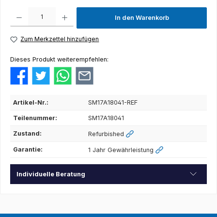
Produkt Anzahl: Gib den gewünschten Wert ein oder benutze die Schaltflächen um die Anza
In den Warenkorb
Zum Merkzettel hinzufügen
Dieses Produkt weiterempfehlen:
Artikel-Nr.:
SM17A18041-REF
Teilenummer:
SM17A18041
Zustand:
Refurbished
Garantie:
1 Jahr Gewährleistung
Individuelle Beratung