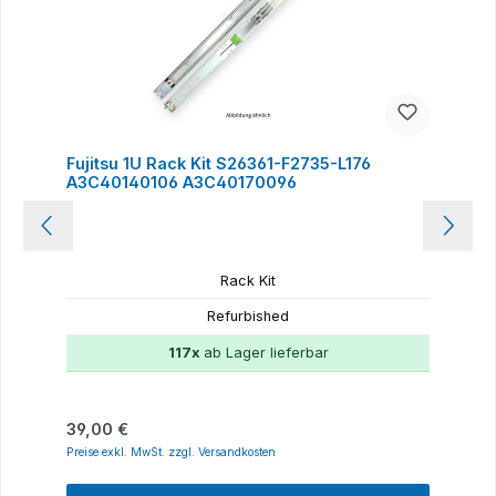
Fujitsu 1U Rack Kit S26361-F2735-L176
A3C40140106 A3C40170096
Rack Kit
Refurbished
117x
ab Lager lieferbar
Regulärer Preis:
39,00 €
Preise exkl. MwSt. zzgl. Versandkosten