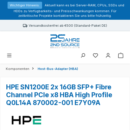
alt springen
Wichtiger Hinweis:
Aktuell kann es bei Server-RAM, CPUs, SSDs und
HDDs zu Verfügbarkeits- und Preisschwankungen kommen. Für
zeitkritische Projekte kontaktieren Sie uns bitte frühzeitig.
Versandkostenfrei ab €500 (Standard-Paket DE)
Sie haben 0 Prod
Komponenten
Host-Bus-Adapter (HBA)
HPE SN1200E 2x 16GB SFP+ Fibre
Channel PCIe x8 HBA High Profile
Q0L14A 870002-001 E7Y09A