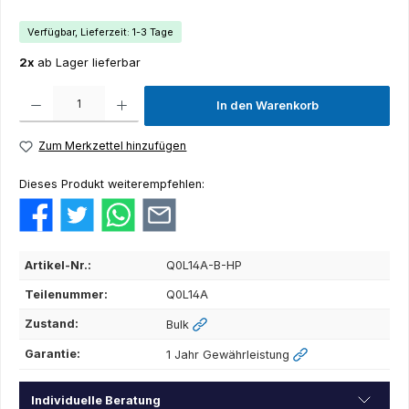
Verfügbar, Lieferzeit: 1-3 Tage
2x
ab Lager lieferbar
Produkt Anzahl: Gib den gewünschten Wert ein oder benutze die Schaltflächen um die Anza
In den Warenkorb
Zum Merkzettel hinzufügen
Dieses Produkt weiterempfehlen:
Artikel-Nr.:
Q0L14A-B-HP
Teilenummer:
Q0L14A
Zustand:
Bulk
Garantie:
1 Jahr Gewährleistung
Individuelle Beratung