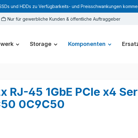
SSDs und HDDs zu Verfügbarkeits- und Preisschwankungen kommen. Für
Nur für gewerbliche Kunden & öffentliche Auftraggeber
zwerk
Storage
Komponenten
Ersatz
x RJ-45 1GbE PCIe x4 Ser
9C50 0C9C50