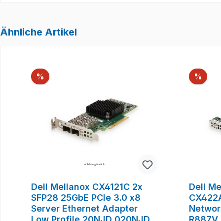
Ähnliche Artikel
Produktgalerie überspringen
Rabatt
Raba
%
%
Dell Mellanox CX4121C 2x
Dell M
SFP28 25GbE PCIe 3.0 x8
CX422A
Server Ethernet Adapter
Networ
Low Profile 20NJD 020NJD
R887V