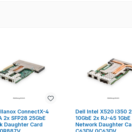
tt
ellanox ConnectX-4
Dell Intel X520 I350 
 2x SFP28 25GbE
10GbE 2x RJ-45 1GbE
k Daughter Card
Network Daughter Ca
 0R887V
C63DV 0C63DV