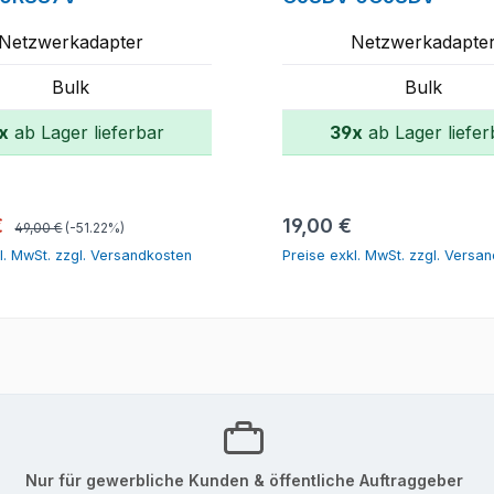
Netzwerkadapter
Netzwerkadapte
Bulk
Bulk
x
ab Lager lieferbar
39x
ab Lager liefer
In den Warenkorb
In den Warenk
Regulärer Preis:
spreis:
Regulärer Preis:
€
19,00 €
49,00 €
(-51.22%)
l. MwSt. zzgl. Versandkosten
Preise exkl. MwSt. zzgl. Versa
Nur für gewerbliche Kunden & öffentliche Auftraggeber