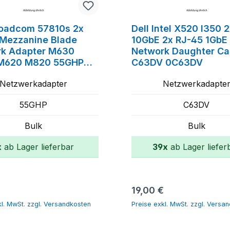
roadcom 57810s 2x
Dell Intel X520 I350 
Mezzanine Blade
10GbE 2x RJ-45 1GbE
rk Adapter M630
Network Daughter Ca
M620 M820 55GHP
C63DV 0C63DV
P
Netzwerkadapter
Netzwerkadapte
55GHP
C63DV
Bulk
Bulk
x
ab Lager lieferbar
39x
ab Lager liefer
In den Warenkorb
In den Warenko
er Preis:
Regulärer Preis:
€
19,00 €
kl. MwSt. zzgl. Versandkosten
Preise exkl. MwSt. zzgl. Versa