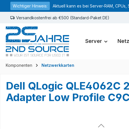
Wichtiger Hinweis:
Aktuell kann es bei Server-RAM, CPUs, 
springen
Zur Hauptnavigation springen
Versandkostenfrei ab €500 (Standard-Paket DE)
Server
Net
Komponenten
Netzwerkkarten
Dell QLogic QLE4062C 2
Adapter Low Profile C