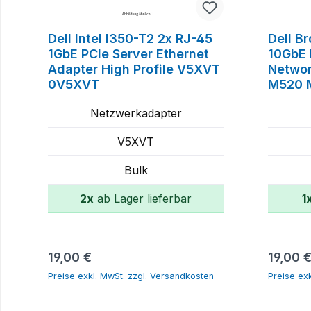
Dell Intel I350-T2 2x RJ-45
Dell B
1GbE PCIe Server Ethernet
10GbE 
Adapter High Profile V5XVT
Netwo
0V5XVT
M520 
055GH
Netzwerkadapter
V5XVT
Bulk
2x
ab Lager lieferbar
1
In den Warenkorb
Regulärer Preis:
Regulär
19,00 €
19,00 
Preise exkl. MwSt. zzgl. Versandkosten
Preise ex