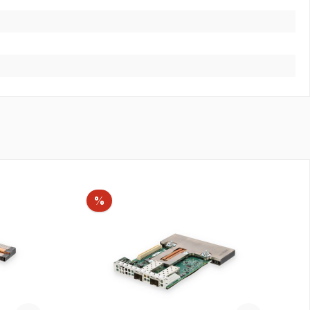
Rabatt
%