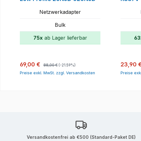
Netzwerkadapter
Bulk
75x
ab Lager lieferbar
63
In den Warenkorb
Regulärer Preis:
Verkaufspreis:
Verkauf
69,00 €
23,90 
88,00 €
(-21.59%)
Preise exkl. MwSt. zzgl. Versandkosten
Preise exk
Versandkostenfrei ab €500 (Standard-Paket DE)