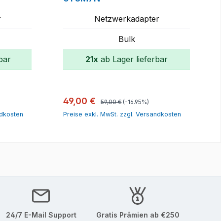
r
Netzwerkadapter
Bulk
bar
21x
ab Lager lieferbar
orb
In den Warenkorb
Regulärer Preis:
Verkaufspreis:
49,00 €
59,00 €
(-16.95%)
ndkosten
Preise exkl. MwSt. zzgl. Versandkosten
24/7 E-Mail Support
Gratis Prämien ab €250