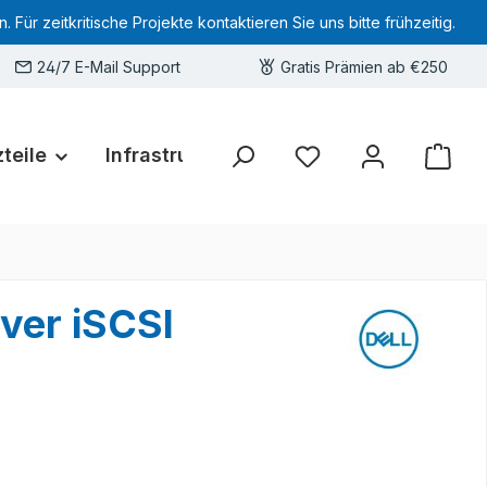
 zeitkritische Projekte kontaktieren Sie uns bitte frühzeitig.
24/7 E-Mail Support
Gratis Prämien ab €250
teile
Infrastruktur
Hardware-Deals
Sie haben 0 Produkte 
ver iSCSI