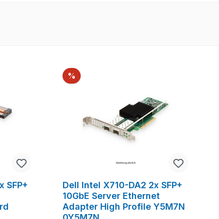
Rabatt
%
2x SFP+
Dell Intel X710-DA2 2x SFP+
10GbE Server Ethernet
rd
Adapter High Profile Y5M7N
0Y5M7N