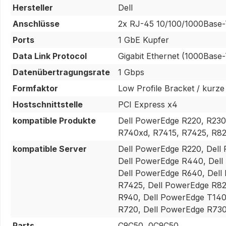
Hersteller
Dell
Anschlüsse
2x RJ-45 10/100/1000Base
Ports
1 GbE Kupfer
Data Link Protocol
Gigabit Ethernet (1000Base-
Datenübertragungsrate
1 Gbps
Formfaktor
Low Profile Bracket / kurze
Hostschnittstelle
PCI Express x4
kompatible Produkte
Dell PowerEdge R220, R230
R740xd, R7415, R7425, R82
kompatible Server
Dell PowerEdge R220, Dell
Dell PowerEdge R440, Dell
Dell PowerEdge R640, Dell
R7425, Dell PowerEdge R82
R940, Dell PowerEdge T140
R720, Dell PowerEdge R730
Parts
C9C50, 0C9C50