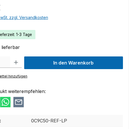
€
MwSt. zzgl. Versandkosten
eferzeit: 1-3 Tage
lieferbar
 Gib den gewünschten Wert ein oder benutze die Schaltflächen um die Anzah
In den Warenkorb
ttel hinzufügen
ukt weiterempfehlen:
:
0C9C50-REF-LP