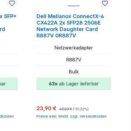
2x SFP+
Dell Mellanox ConnectX-4
CX422A 2x SFP28 25GbE
rd
Network Daughter Card
R887V 0R887V
r
Netzwerkadapter
R887V
Bulk
bar
63x
ab Lager lieferbar
rb
In den Warenkorb
Regulärer Preis:
Verkaufspreis:
23,90 €
49,00 €
(-51.22%)
ndkosten
Preise exkl. MwSt. zzgl. Versandkosten