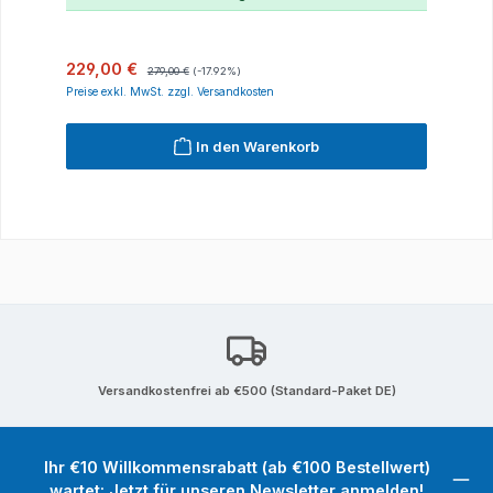
Verkaufspreis:
Regulärer Preis:
229,00 €
279,00 €
(-17.92%)
Preise exkl. MwSt. zzgl. Versandkosten
In den Warenkorb
Versandkostenfrei ab €500 (Standard-Paket DE)
Ihr €10 Willkommensrabatt (ab €100 Bestellwert)
wartet: Jetzt für unseren Newsletter anmelden!