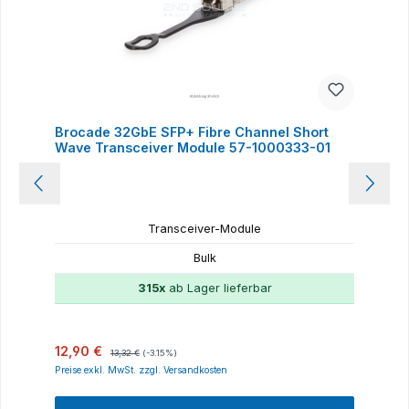
Brocade 32GbE SFP+ Fibre Channel Short
Wave Transceiver Module 57-1000333-01
Transceiver-Module
Bulk
315x
ab Lager lieferbar
Verkaufspreis:
Regulärer Preis:
12,90 €
13,32 €
(-3.15%)
Preise exkl. MwSt. zzgl. Versandkosten