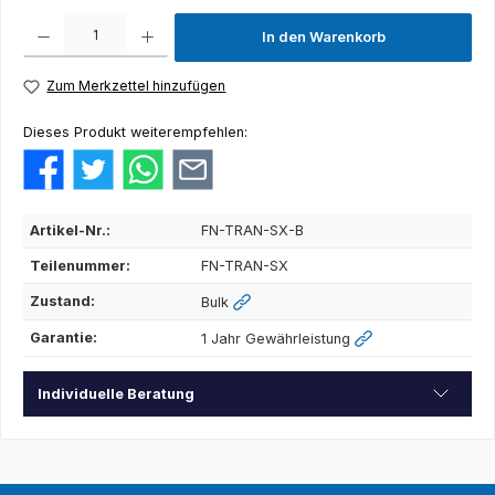
Produkt Anzahl: Gib den gewünschten Wert ein oder benutze die Schaltflächen um die Anza
In den Warenkorb
Zum Merkzettel hinzufügen
Dieses Produkt weiterempfehlen:
Artikel-Nr.:
FN-TRAN-SX-B
Teilenummer:
FN-TRAN-SX
Zustand:
Bulk
Garantie:
1 Jahr Gewährleistung
Individuelle Beratung