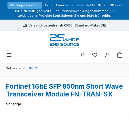
alt springen
Wichtiger Hinweis:
Aktuell kann es bei Server-RAM, CPUs, SSDs und
HDDs zu Verfügbarkeits- und Preisschwankungen kommen. Für
zeitkritische Projekte kontaktieren Sie uns bitte frühzeitig.
Versandkostenfrei ab €500 (Standard-Paket DE)
Sie haben 0 Prod
Netzwerk
GBIC
Fortinet 1GbE SFP 850nm Short Wave
Transceiver Module FN-TRAN-SX
Sonstige