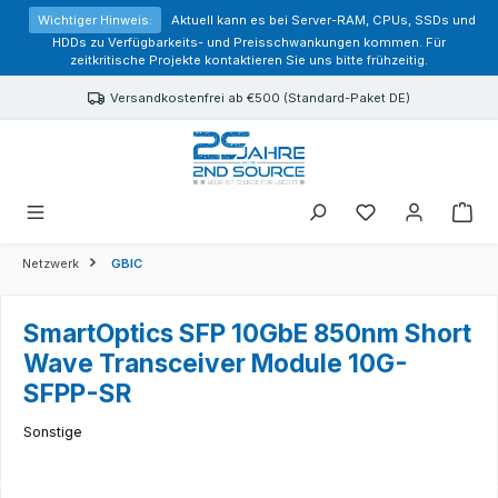
alt springen
Wichtiger Hinweis:
Aktuell kann es bei Server-RAM, CPUs, SSDs und
HDDs zu Verfügbarkeits- und Preisschwankungen kommen. Für
zeitkritische Projekte kontaktieren Sie uns bitte frühzeitig.
Versandkostenfrei ab €500 (Standard-Paket DE)
Sie haben 0 Prod
Netzwerk
GBIC
SmartOptics SFP 10GbE 850nm Short
Wave Transceiver Module 10G-
SFPP-SR
Sonstige