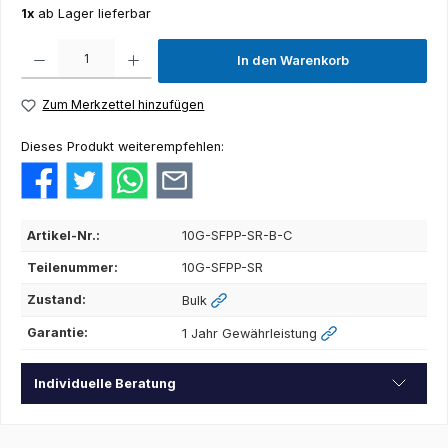
1x
ab Lager lieferbar
Produkt Anzahl: Gib den gewünschten Wert ein oder benutze die Schaltflächen um die Anza
In den Warenkorb
Zum Merkzettel hinzufügen
Dieses Produkt weiterempfehlen:
Artikel-Nr.:
10G-SFPP-SR-B-C
Teilenummer:
10G-SFPP-SR
Zustand:
Bulk
Garantie:
1 Jahr Gewährleistung
Individuelle Beratung