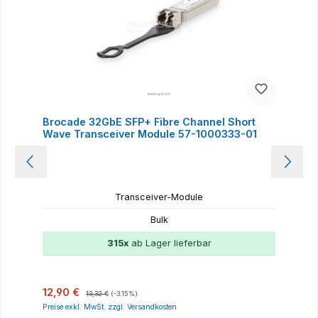
Brocade 32GbE SFP+ Fibre Channel Short
Wave Transceiver Module 57-1000333-01
Transceiver-Module
Bulk
315x
ab Lager lieferbar
Verkaufspreis:
Regulärer Preis:
12,90 €
13,32 €
(-3.15%)
Preise exkl. MwSt. zzgl. Versandkosten