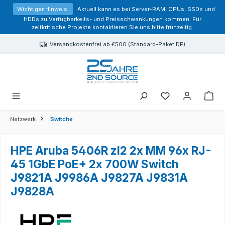
alt springen
Wichtiger Hinweis:
Aktuell kann es bei Server-RAM, CPUs, SSDs und
HDDs zu Verfügbarkeits- und Preisschwankungen kommen. Für
zeitkritische Projekte kontaktieren Sie uns bitte frühzeitig.
Versandkostenfrei ab €500 (Standard-Paket DE)
Sie haben 0 Prod
Netzwerk
Switche
HPE Aruba 5406R zl2 2x MM 96x RJ-
45 1GbE PoE+ 2x 700W Switch
J9821A J9986A J9827A J9831A
J9828A