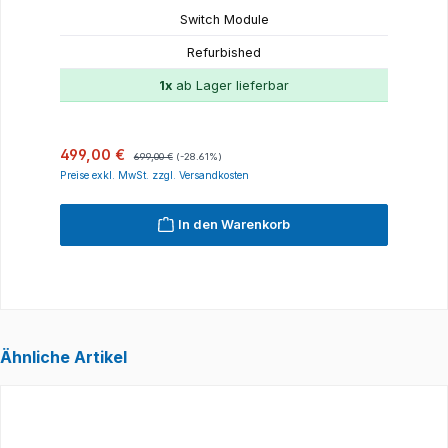
Switch Module
Refurbished
1x
ab Lager lieferbar
Verkaufspreis:
Regulärer Preis:
499,00 €
699,00 €
(-28.61%)
Preise exkl. MwSt. zzgl. Versandkosten
In den Warenkorb
Ähnliche Artikel
Produktgalerie überspringen