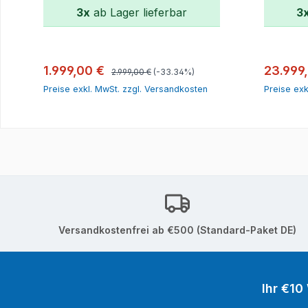
3x
ab Lager lieferbar
3
In den Warenkorb
Regulärer Preis:
Verkaufspreis:
Verkauf
1.999,00 €
23.999
2.999,00 €
(-33.34%)
Preise exkl. MwSt. zzgl. Versandkosten
Preise exk
Versandkostenfrei ab €500 (Standard-Paket DE)
Ihr €10