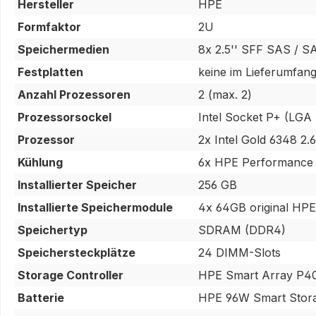
Hersteller
HPE
Formfaktor
2U
Speichermedien
8x 2.5'' SFF SAS / S
Festplatten
keine im Lieferumfang
Anzahl Prozessoren
2 (max. 2)
Prozessorsockel
Intel Socket P+ (LGA
Prozessor
2x Intel Gold 6348 
Kühlung
6x HPE Performance
Installierter Speicher
256 GB
Installierte Speichermodule
4x 64GB original HP
Speichertyp
SDRAM (DDR4)
Speichersteckplätze
24 DIMM-Slots
Storage Controller
HPE Smart Array P40
Batterie
HPE 96W Smart Stora