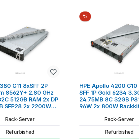
tt
Rabatt
%
380 G11 8xSFF 2P
HPE Apollo 4200 G10
um 8562Y+ 2.80 GHz
SFF 1P Gold 6234 3.
2C 512GB RAM 2x DP
24.75MB 8C 32GB P81
B SFP28 2x 2200W
96W 2x 800W Rackki
ckkit
Rack-Server
Rack-Server
Refurbished
Refurbished