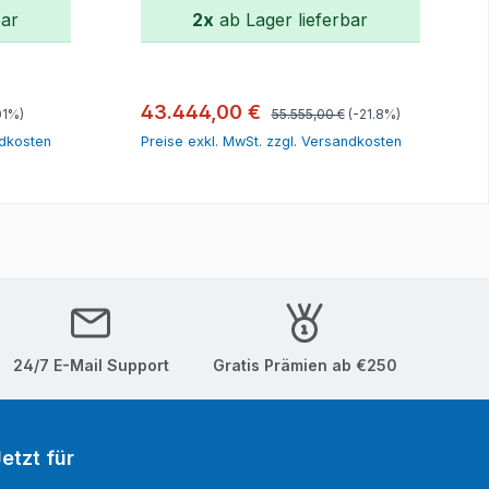
bar
2x
ab Lager lieferbar
orb
In den Warenkorb
Regulärer Preis:
Verkaufspreis:
43.444,00 €
01%)
55.555,00 €
(-21.8%)
ndkosten
Preise exkl. MwSt. zzgl. Versandkosten
24/7 E-Mail Support
Gratis Prämien ab €250
etzt für