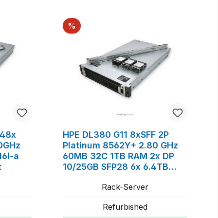
Rabatt
%
 48x
HPE DL380 G11 8xSFF 2P
30GHz
Platinum 8562Y+ 2.80 GHz
6i-a
60MB 32C 1TB RAM 2x DP
t
10/25GB SFP28 6x 6.4TB
NVMe 2x 2200W RPS Rackkit
Rack-Server
Refurbished