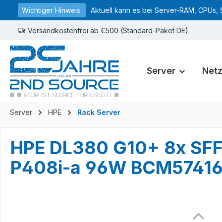
Wichtiger Hinweis:
Aktuell kann es bei Server-RAM, CPUs, 
springen
Zur Hauptnavigation springen
Versandkostenfrei ab €500 (Standard-Paket DE)
Server
Net
Server
HPE
Rack Server
HPE DL380 G10+ 8x SFF
P408i-a 96W BCM57416 