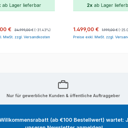
x
ab Lager lieferbar
2x
ab Lager liefer
In den Warenkorb
In den Warenk
Regulärer Preis:
Regulärer Preis:
spreis:
Verkaufspreis:
,00 €
1.499,00 €
34.999,00 €
(-31.43%)
1.999,00 €
(-25.
l. MwSt. zzgl. Versandkosten
Preise exkl. MwSt. zzgl. Versa
Nur für gewerbliche Kunden & öffentliche Auftraggeber
 Willkommensrabatt (ab €100 Bestellwert) wartet: J
unseren Newsletter anmelden!