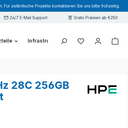
 zeitkritische Projekte kontaktieren Sie uns bitte frühzeitig.
24/7 E-Mail Support
Gratis Prämien ab €250
teile
Infrastruktur
Hardware-Deals
Sie haben 0 Produkte 
GHz 28C 256GB
t