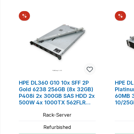
Produktgalerie überspringen
Rabatt
Raba
%
%
HPE DL360 G10 10x SFF 2P
HPE DL
Gold 6238 256GB (8x 32GB)
Platin
P408i 2x 300GB SAS HDD 2x
60MB 3
500W 4x 1000TX 562FLR
10/25G
Rackkit
RPS Ra
Rack-Server
Refurbished