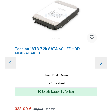
Toshiba 18TB 7.2k SATA 6G LFF HDD
MG09ACA18TE
Hard Disk Drive
Refurbished
109x
ab Lager lieferbar
Verkaufspreis:
Regulärer Preis:
333,00 €
419,00 €
(-20.53%)