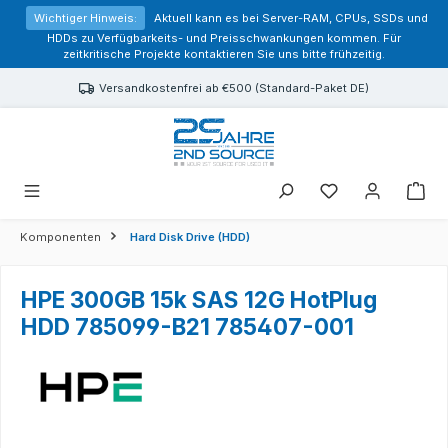
alt springen
Wichtiger Hinweis:
Aktuell kann es bei Server-RAM, CPUs, SSDs und
HDDs zu Verfügbarkeits- und Preisschwankungen kommen. Für
zeitkritische Projekte kontaktieren Sie uns bitte frühzeitig.
Versandkostenfrei ab €500 (Standard-Paket DE)
Sie haben 0 Prod
Komponenten
Hard Disk Drive (HDD)
HPE 300GB 15k SAS 12G HotPlug
HDD 785099-B21 785407-001