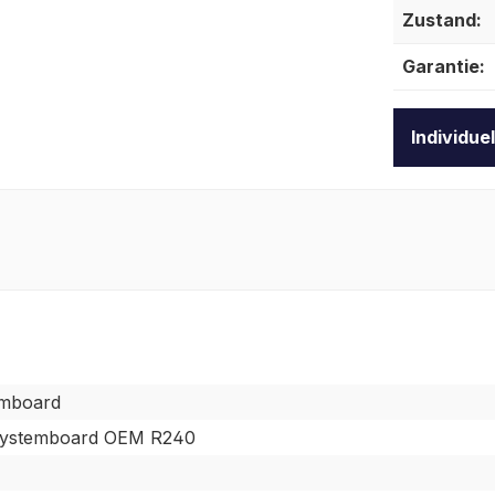
Zustand:
Garantie:
Individue
mboard
Systemboard OEM R240