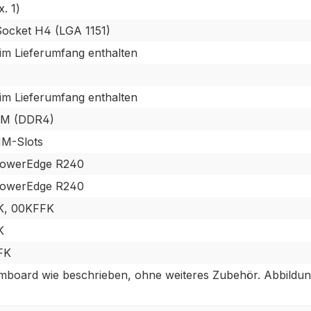
. 1)
 Socket H4 (LGA 1151)
 im Lieferumfang enthalten
 im Lieferumfang enthalten
M (DDR4)
M-Slots
PowerEdge R240
PowerEdge R240
K, 00KFFK
K
FK
mboard wie beschrieben, ohne weiteres Zubehör. Abbildun