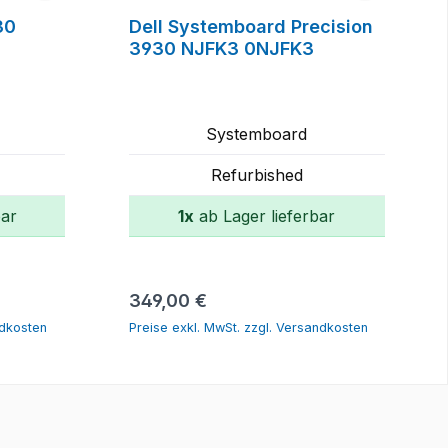
30
Dell Systemboard Precision
3930 NJFK3 0NJFK3
Systemboard
Refurbished
bar
1x
ab Lager lieferbar
orb
In den Warenkorb
Regulärer Preis:
349,00 €
ndkosten
Preise exkl. MwSt. zzgl. Versandkosten