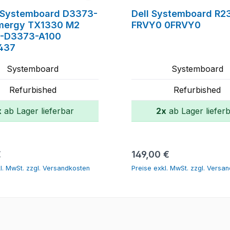
u Systemboard D3373-
Dell Systemboard R2
imergy TX1330 M2
FRVY0 0FRVY0
1-D3373-A100
437
Systemboard
Systemboard
Refurbished
Refurbished
x
ab Lager lieferbar
2x
ab Lager liefer
In den Warenkorb
In den Warenk
r Preis:
Regulärer Preis:
€
149,00 €
l. MwSt. zzgl. Versandkosten
Preise exkl. MwSt. zzgl. Versa