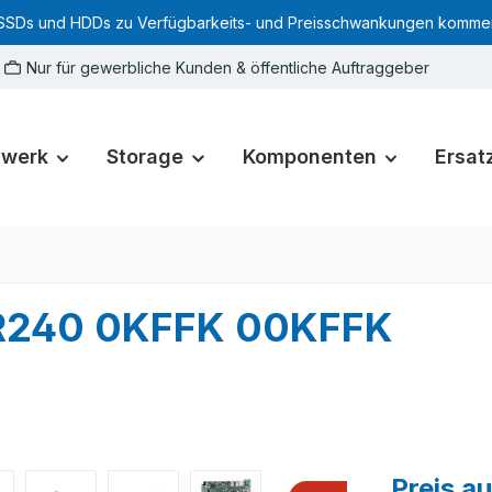
SSDs und HDDs zu Verfügbarkeits- und Preisschwankungen kommen. Für
Nur für gewerbliche Kunden & öffentliche Auftraggeber
zwerk
Storage
Komponenten
Ersatz
 R240 0KFFK 00KFFK
Preis a