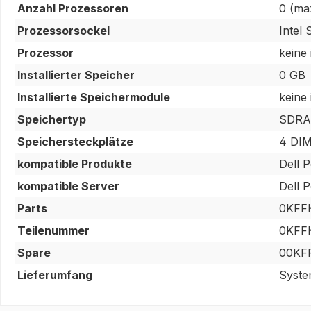
Anzahl Prozessoren
0 (max
Prozessorsockel
Intel
Prozessor
keine
Installierter Speicher
0 GB
Installierte Speichermodule
keine
Speichertyp
SDRA
Speichersteckplätze
4 DIM
kompatible Produkte
Dell 
kompatible Server
Dell 
Parts
0KFF
Teilenummer
0KFF
Spare
00KF
Lieferumfang
Syste