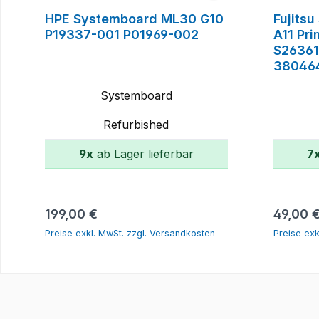
HPE Systemboard ML30 G10
Fujits
P19337-001 P01969-002
A11 Pr
S2636
38046
Systemboard
Refurbished
9x
ab Lager lieferbar
7
In den Warenkorb
Regulärer Preis:
Reguläre
199,00 €
49,00 
Preise exkl. MwSt. zzgl. Versandkosten
Preise exk