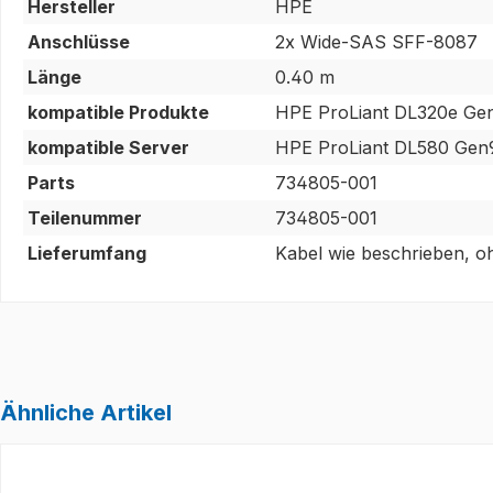
Hersteller
HPE
Anschlüsse
2x Wide-SAS SFF-8087
Länge
0.40 m
kompatible Produkte
HPE ProLiant DL320e Ge
kompatible Server
HPE ProLiant DL580 Gen9
Parts
734805-001
Teilenummer
734805-001
Lieferumfang
Kabel wie beschrieben, o
Ähnliche Artikel
Produktgalerie überspringen