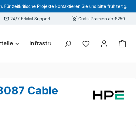
 zeitkritische Projekte kontaktieren Sie uns bitte frühzeitig.
24/7 E-Mail Support
Gratis Prämien ab €250
teile
Infrastruktur
Hardware-Deals
Sie haben 0 Produkte 
8087 Cable