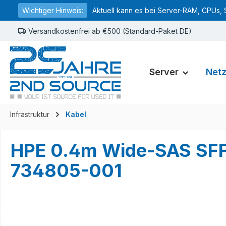
Wichtiger Hinweis:
Aktuell kann es bei Server-RAM, CPUs, 
springen
Zur Hauptnavigation springen
Versandkostenfrei ab €500 (Standard-Paket DE)
Server
Net
Infrastruktur
Kabel
HPE 0.4m Wide-SAS SFF
734805-001