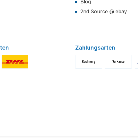
Blog
2nd Source @ ebay
ten
Zahlungsarten
niertes Bild 1
Benutzerdefiniertes Bild 2
Benutzerdefiniertes Bild 1
Benutzerdefini
B