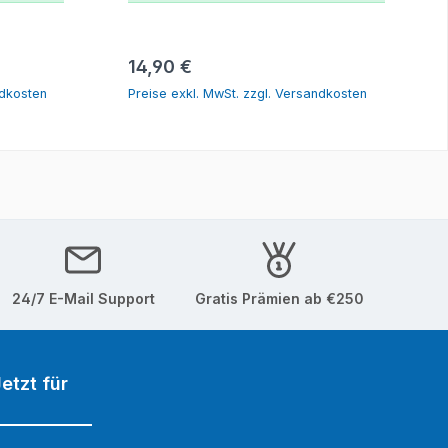
orb
In den Warenkorb
Regulärer Preis:
14,90 €
ndkosten
Preise exkl. MwSt. zzgl. Versandkosten
24/7 E-Mail Support
Gratis Prämien ab €250
etzt für