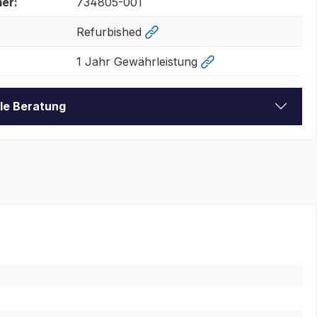
er:
734805-001
Refurbished
1 Jahr Gewährleistung
lle Beratung