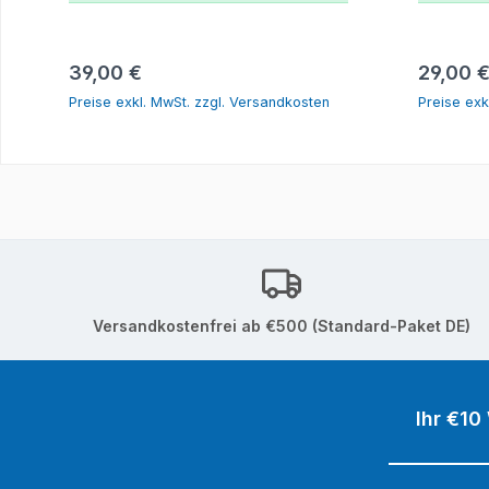
In den Warenkorb
Regulärer Preis:
Reguläre
39,00 €
29,00 
Preise exkl. MwSt. zzgl. Versandkosten
Preise exk
Versandkostenfrei ab €500 (Standard-Paket DE)
Ihr €10