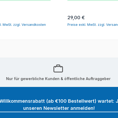
In den Warenkorb
In den Warenk
r Preis:
Regulärer Preis:
€
29,00 €
l. MwSt. zzgl. Versandkosten
Preise exkl. MwSt. zzgl. Versa
Nur für gewerbliche Kunden & öffentliche Auftraggeber
 Willkommensrabatt (ab €100 Bestellwert) wartet: J
unseren Newsletter anmelden!