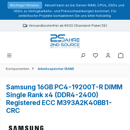
alt springen
Wichtiger Hinweis:
Aktuell kann es bei Server-RAM, CPUs, SSDs und
HDDs zu Verfügbarkeits- und Preisschwankungen kommen. Für
zeitkritische Projekte kontaktieren Sie uns bitte frühzeitig.
Versandkostenfrei ab €500 (Standard-Paket DE)
Sie haben 0 Prod
Komponenten
Arbeitsspeicher (RAM)
Samsung 16GB PC4-19200T-R DIMM
Single Rank x4 (DDR4-2400)
Registered ECC M393A2K40BB1-
CRC