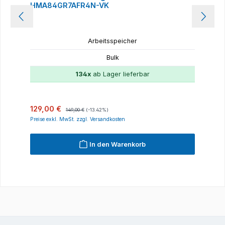
HMA84GR7AFR4N-VK
Arbeitsspeicher
Bulk
134x
ab Lager lieferbar
Verkaufspreis:
Regulärer Preis:
129,00 €
149,00 €
(-13.42%)
Preise exkl. MwSt. zzgl. Versandkosten
In den Warenkorb